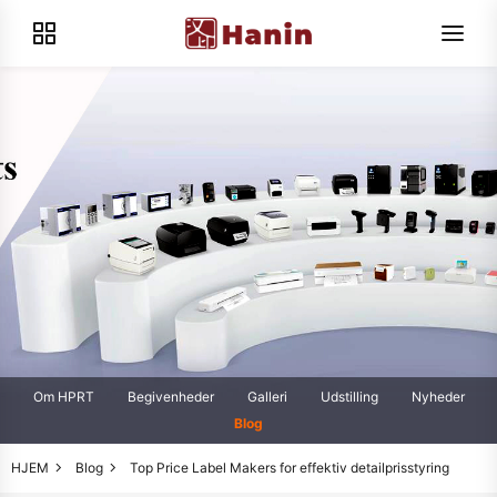
Om HPRT
Begivenheder
Galleri
Udstilling
Nyheder
Blog
HJEM
Blog
Top Price Label Makers for effektiv detailprisstyring