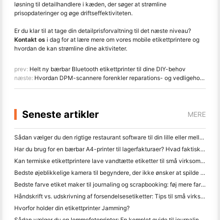
løsning til detailhandlere i kæden, der søger at strømline
prisopdateringer og øge driftseffektiviteten.
Er du klar til at tage din detailprisforvaltning til det næste niveau?
Kontakt os
i dag for at lære mere om vores mobile etikettprintere og
hvordan de kan strømline dine aktiviteter.
prev:
Helt ny bærbar Bluetooth etikettprinter til dine DIY-behov
næste:
Hvordan DPM-scannere forenkler reparations- og vedligeholdelsesopgaver
Seneste artikler
MERE
Sådan vælger du den rigtige restaurant software til din lille eller mellemstore restaurant
Har du brug for en bærbar A4-printer til lagerfakturaer? Hvad faktisk virker
Kan termiske etikettprintere lave vandtætte etiketter til små virksomhedsprodukter?
Bedste øjeblikkelige kamera til begyndere, der ikke ønsker at spilde papir
Bedste farve etiket maker til journaling og scrapbooking: føj mere farve til hver side
Håndskrift vs. udskrivning af forsendelsesetiketter: Tips til små virksomheder i 2026
Hvorfor holder din etikettprinter Jamming?
Sådan vælger du en lommefotoprinter: En komplet guide til journaling, rejser og iPhone-brugere