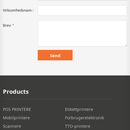
Virksomhedsnavn :
Brev:
*
Products
POS PRINTERE
Etikettprintere
Mobilprintere
Forbrugerelektronik
Scannere
TTO-printere