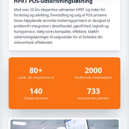
HPRT POS-udskrivningsløsning
Med over 20 års ekspertise udmærker HPRT sig inden for
forskning og udvikling, fremstilling og salg af POS-printere.
Vores højtydende termiske kvitteringsprintere er designet til
problemfri integration i detailhandel, gæstfrihed, logistik og
hurtigservice. Vælg vores kompakte, effektive, blækfri
udskrivningsløsninger til salgssteder for at forbedre din
virksomheds effektivitet.
80+
2000
Lande, der eksporteres til
Dedikerede medarbejdere
140
733
Globale partnere
Autoriserede patenter