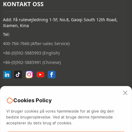
KONTAKT OSS
Add: Få rutevejledning 1-5F, No.8, Gaoqi South 12th Road,
Xiamen, Kina
Tel:
400-766-7666 (After-sales Service)
+86-(0)592-5885993 (English)
+86-(0)592-5885991 (Chinese)
Tilmeld dig vores e-mailliste
Cookies Policy
KONTAKT
Vi bruger cookies på vores hjemmeside for at give dig den
bedste brugeroplevelse. Ved at bruge denne hjemmeside
accepterer du dets brug af cookies.