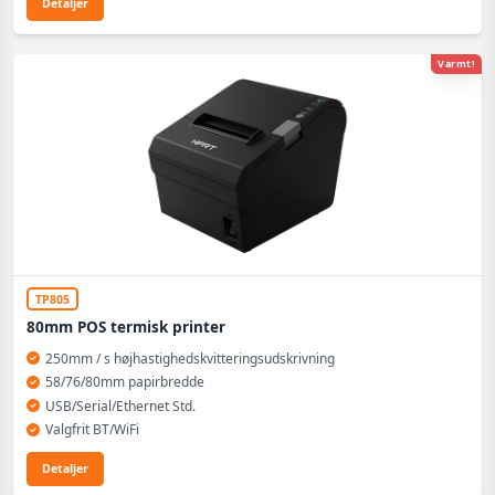
Detaljer
Varmt!
TP805
80mm POS termisk printer
250mm / s højhastighedskvitteringsudskrivning
58/76/80mm papirbredde
USB/Serial/Ethernet Std.
Valgfrit BT/WiFi
Detaljer