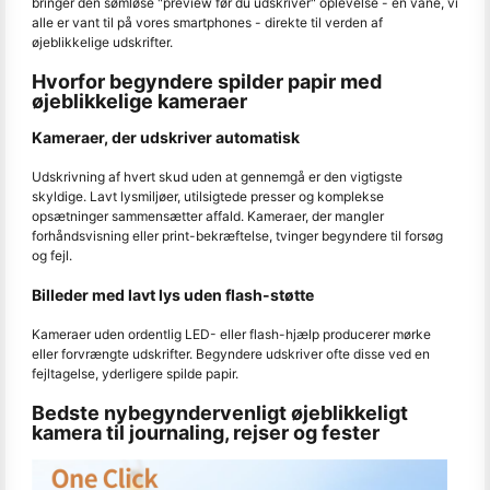
bringer den sømløse "preview før du udskriver" oplevelse - en vane, vi
alle er vant til på vores smartphones - direkte til verden af ​​
øjeblikkelige udskrifter.
Hvorfor begyndere spilder papir med
øjeblikkelige kameraer
Kameraer, der udskriver automatisk
Udskrivning af hvert skud uden at gennemgå er den vigtigste
skyldige. Lavt lysmiljøer, utilsigtede presser og komplekse
opsætninger sammensætter affald. Kameraer, der mangler
forhåndsvisning eller print-bekræftelse, tvinger begyndere til forsøg
og fejl.
Billeder med lavt lys uden flash-støtte
Kameraer uden ordentlig LED- eller flash-hjælp producerer mørke
eller forvrængte udskrifter. Begyndere udskriver ofte disse ved en
fejltagelse, yderligere spilde papir.
Bedste nybegyndervenligt øjeblikkeligt
kamera til journaling, rejser og fester