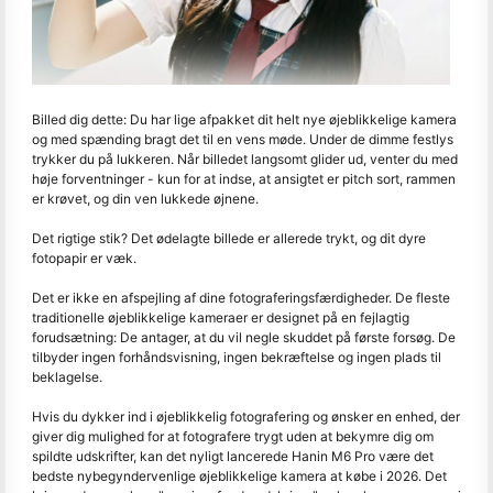
Billed dig dette: Du har lige afpakket dit helt nye øjeblikkelige kamera
og med spænding bragt det til en vens møde. Under de dimme festlys
trykker du på lukkeren. Når billedet langsomt glider ud, venter du med
høje forventninger - kun for at indse, at ansigtet er pitch sort, rammen
er krøvet, og din ven lukkede øjnene.
Det rigtige stik? Det ødelagte billede er allerede trykt, og dit dyre
fotopapir er væk.
Det er ikke en afspejling af dine fotograferingsfærdigheder. De fleste
traditionelle øjeblikkelige kameraer er designet på en fejlagtig
forudsætning: De antager, at du vil negle skuddet på første forsøg. De
tilbyder ingen forhåndsvisning, ingen bekræftelse og ingen plads til
beklagelse.
Hvis du dykker ind i øjeblikkelig fotografering og ønsker en enhed, der
giver dig mulighed for at fotografere trygt uden at bekymre dig om
spildte udskrifter, kan det nyligt lancerede Hanin M6 Pro være det
bedste nybegyndervenlige øjeblikkelige kamera at købe i 2026. Det