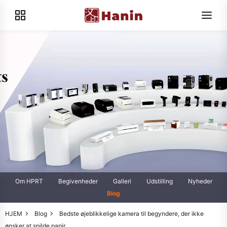
Om HPRT
Begivenheder
Galleri
Udstilling
Nyheder
Blog
HJEM
Blog
Bedste øjeblikkelige kamera til begyndere, der ikke
ønsker at spilde papir