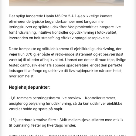
Det nyligt lancerede Hanin M6 Pro 2-i-1 øjeblikkelige kamera
eliminerer de typiske begynderkæmper med langsomme
læringskurver og spildte udskrifter. Ved problemfrit at integrere live
forhåndsvisning, intuitive kontroller og udskrivning i fotokvalitet,
leverer den en helt stressfri og effektiv optagelsesoplevelse.
Dette kompakte og stilfulde kamera til øjeblikkelig udskrivning, der
vejer kun 370 g, er både et retro-mode statement og et besværsløst
værktøj til billeder af høj kvalitet. Uanset om det er til road trips, livlige
fester, campusliv eller afslappede spadsereture, er det den perfekte
ledsager til at fange og udskrive dit livs højdepunkter når som helst,
hvor som helst.
Nøglehøjdepunkter:
· 1,8-tommers berøringsskærm live preview - Kontroller rammer,
ansigter og belysning før udskrivning, så du kun udskriver øjeblikke
værd at holde og spare på papir.
· 15 justerbare kreative filtre - Skift mellem sjove stilarter med et klik
til journaling, fester og hverdags minder.