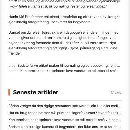
rundt er en brise, og at holde det trykte billede giver den øjeblikkelige
'wow' følelse. Fantastisk til journaling, fester og rejseminder. "
Hanin M6 Pro forener enkelhed, kreativitet og effektivitet, hvilket gør
øjeblikkelig fotografering ubesværet for begyndere.
Uanset om du rejser, fejrer, skriver i dagbogen eller deler minder med
venner, giver dette alt-i-én-kamera dig mulighed for at fange livets
højdepunkter og forvandle dem til udskrifter, du vil værdsætte. Nyd
øjeblikkelig fotografering gjort rigtigt - sjovt, pålideligt og altid i dine
hænder.
prev:
Bedste farve etiket maker til journaling og scrapbooking: føj mere farve til hver side
næste:
Kan termiske etikettprintere lave vandtætte etiketter til små virksomhedsprodukter?
Seneste artikler
MERE
Sådan vælger du den rigtige restaurant software til din lille eller mellemstore restaurant
Har du brug for en bærbar A4-printer til lagerfakturaer? Hvad faktisk virker
Kan termiske etikettprintere lave vandtætte etiketter til små virksomhedsprodukter?
Bedste øjeblikkelige kamera til begyndere, der ikke ønsker at spilde papir