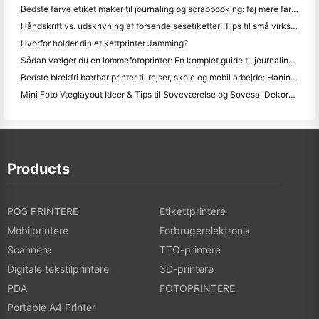
Bedste farve etiket maker til journaling og scrapbooking: føj mere farve til hver side
Håndskrift vs. udskrivning af forsendelsesetiketter: Tips til små virksomheder i 2026
Hvorfor holder din etikettprinter Jamming?
Sådan vælger du en lommefotoprinter: En komplet guide til journaling, rejser og iPhone-brugere
Bedste blækfri bærbar printer til rejser, skole og mobil arbejde: Hanin MT620 Pro anmeldelse
Mini Foto Væglayout Ideer & Tips til Soveværelse og Sovesal Dekoration
Products
POS PRINTERE
Etikettprintere
Mobilprintere
Forbrugerelektronik
Scannere
TTO-printere
Digitale tekstilprintere
3D-printere
PDA
FOTOPRINTERE
Portable A4 Printer