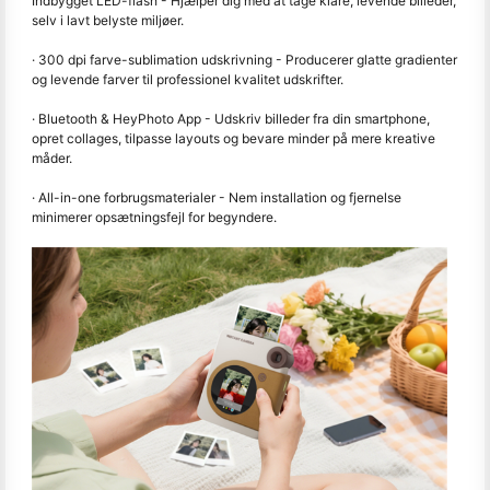
Indbygget LED-flash - Hjælper dig med at tage klare, levende billeder,
selv i lavt belyste miljøer.
· 300 dpi farve-sublimation udskrivning - Producerer glatte gradienter
og levende farver til professionel kvalitet udskrifter.
· Bluetooth & HeyPhoto App - Udskriv billeder fra din smartphone,
opret collages, tilpasse layouts og bevare minder på mere kreative
måder.
· All-in-one forbrugsmaterialer - Nem installation og fjernelse
minimerer opsætningsfejl for begyndere.