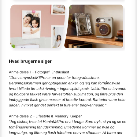
Hvad brugerne siger
Anmeldelse 1 – Fotografi Enthusiast
"Den hanynske
M
6
Pro er en perle for fotografielskere.
Berøringsskærmen gør optagelsen enkel, og jeg kan forhåndsvise
hvert billede før udskrivning – ingen spildt papir. Udskrifter er levende
og holdbare takket være farvestoffer-sublimation, og filtre plus den
indbyggede flash giver masser af kreativ kontrol. Batteriet varer hele
dagen, hvilket gør det perfekt til ture eller begivenheder. "
Anmeldelse 2 – Lifestyle & Memory Keeper
"Jeg elsker, hvor let Hanin
M
6
Pro er at bruge. Bare tryk, skyd og se en
forhåndsvisning før udskrivning. Billederne kommer ud lyse og
langvarige, og filtre og flash håndtere enhver situation. At bære det