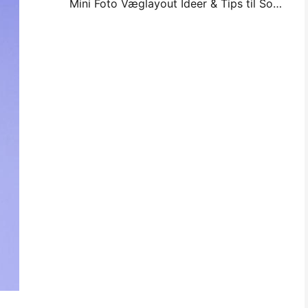
Mini Foto Væglayout Ideer & Tips til Soveværelse og Sovesal Dekoration