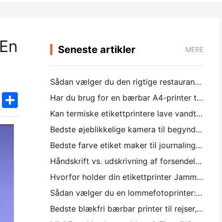
 En
Seneste artikler
MERE
Sådan vælger du den rigtige restaurant software til din lille eller mellemstore restaurant
k
edIn
Twitter
Share
Har du brug for en bærbar A4-printer til lagerfakturaer? Hvad faktisk virker
Kan termiske etikettprintere lave vandtætte etiketter til små virksomhedsprodukter?
Bedste øjeblikkelige kamera til begyndere, der ikke ønsker at spilde papir
Bedste farve etiket maker til journaling og scrapbooking: føj mere farve til hver side
Håndskrift vs. udskrivning af forsendelsesetiketter: Tips til små virksomheder i 2026
Hvorfor holder din etikettprinter Jamming?
Sådan vælger du en lommefotoprinter: En komplet guide til journaling, rejser og iPhone-brugere
Bedste blækfri bærbar printer til rejser, skole og mobil arbejde: Hanin MT620 Pro anmeldelse