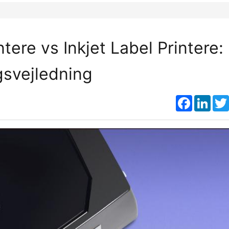
tere vs Inkjet Label Printere:
svejledning
Faceboo
Link