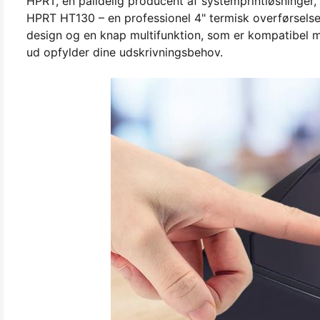
HPRT, en pålidelig producent af systemprintløsninger,
HPRT HT130 – en professionel 4" termisk overførselse
design og en knap multifunktion, som er kompatibel me
ud opfylder dine udskrivningsbehov.