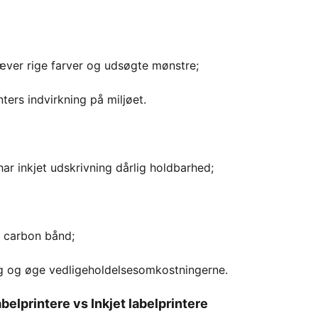
kræver rige farver og udsøgte mønstre;
nters indvirkning på miljøet.
r inkjet udskrivning dårlig holdbarhed;
d carbon bånd;
ing og øge vedligeholdelsesomkostningerne.
elprintere vs Inkjet labelprintere