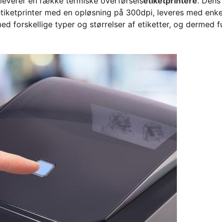
 leverer en række termiske overførsels
etiketprintere
. Dens
tiketprinter med en opløsning på 300dpi, leveres med enke
d forskellige typer og størrelser af etiketter, og dermed f