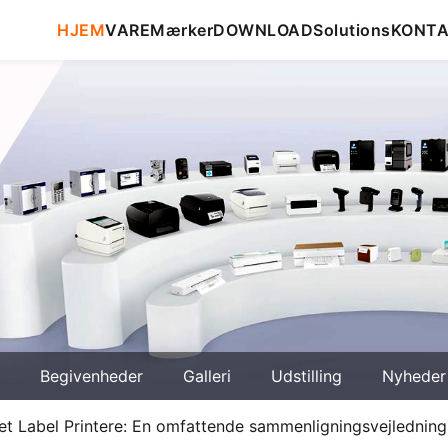
HJEM
VARE
Mærker
DOWNLOAD
Solutions
KONT
Begivenheder
Galleri
Udstilling
Nyheder
jet Label Printere: En omfattende sammenligningsvejledning