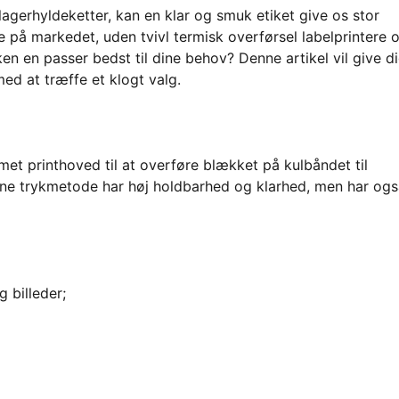
 lagerhyldeketter, kan en klar og smuk etiket give os stor
 på markedet, uden tvivl termisk overførsel labelprintere 
ken en passer bedst til dine behov? Denne artikel vil give d
ed at træffe et klogt valg.
met printhoved til at overføre blækket på kulbåndet til
enne trykmetode har høj holdbarhed og klarhed, men har og
g billeder;