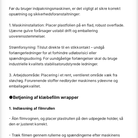
Før du bruger indpakningsmaskinen, er det vigtigt at sikre korrekt
opsætning og sikkerhedsforanstaltninger:
1. Maskininstallation: Placer plastfolien på en flad, robust overflade.
Ujævne gulve forårsager ustabil drift og emballering
uoverensstemmelser.
Strømforsyning: Tilslut direkte til en stikkontakt – undgå
forlængerledninger for at forhindre udløbsrisici eller
spændingsudsving. For uundgåelige forlængelser skal du bruge
industrielle kvalitets stabilisatorudstyrede ledninger.
3. Arbejdsområde: Placering i et rent, ventileret område væk fra
støv/røg. Forurenende stoffer nedbryder maskinens ydeevne og
emballagekvalitet.
●Betjening af klæbefilm wrapper
1. Indlæsning af filmrullen
- Åbn filmvognen, og placer plastrullen på den udpegede holder, så
den er justeret korrekt.
- Træk filmen gennem rullerne og spændingerne efter maskinens