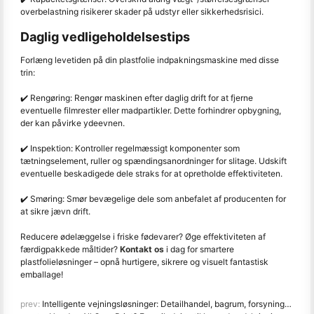
overbelastning risikerer skader på udstyr eller sikkerhedsrisici.
Daglig vedligeholdelsestips
Forlæng levetiden på din plastfolie indpakningsmaskine med disse
trin:
✔️ Rengøring: Rengør maskinen efter daglig drift for at fjerne
eventuelle filmrester eller madpartikler. Dette forhindrer opbygning,
der kan påvirke ydeevnen.
✔️ Inspektion: Kontroller regelmæssigt komponenter som
tætningselement, ruller og spændingsanordninger for slitage. Udskift
eventuelle beskadigede dele straks for at opretholde effektiviteten.
✔️ Smøring: Smør bevægelige dele som anbefalet af producenten for
at sikre jævn drift.
Reducere ødelæggelse i friske fødevarer? Øge effektiviteten af
færdigpakkede måltider?
Kontakt os
i dag for smartere
plastfolieløsninger – opnå hurtigere, sikrere og visuelt fantastisk
emballage!
prev:
Intelligente vejningsløsninger: Detailhandel, bagrum, forsyningskæde og kantine