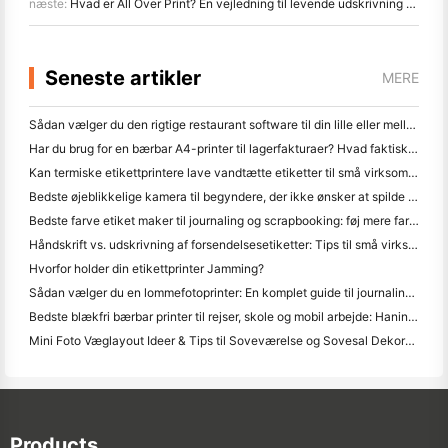
næste:
Hvad er All Over Print? En vejledning til levende udskrivning fra kant til kant
Seneste artikler
MERE
Sådan vælger du den rigtige restaurant software til din lille eller mellemstore restaurant
Har du brug for en bærbar A4-printer til lagerfakturaer? Hvad faktisk virker
Kan termiske etikettprintere lave vandtætte etiketter til små virksomhedsprodukter?
Bedste øjeblikkelige kamera til begyndere, der ikke ønsker at spilde papir
Bedste farve etiket maker til journaling og scrapbooking: føj mere farve til hver side
Håndskrift vs. udskrivning af forsendelsesetiketter: Tips til små virksomheder i 2026
Hvorfor holder din etikettprinter Jamming?
Sådan vælger du en lommefotoprinter: En komplet guide til journaling, rejser og iPhone-brugere
Bedste blækfri bærbar printer til rejser, skole og mobil arbejde: Hanin MT620 Pro anmeldelse
Mini Foto Væglayout Ideer & Tips til Soveværelse og Sovesal Dekoration
Products