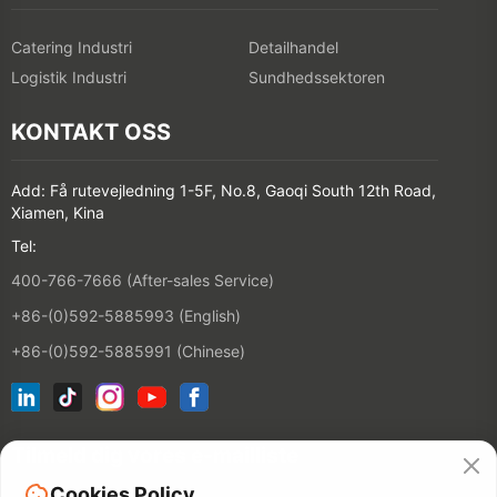
Catering Industri
Detailhandel
Logistik Industri
Sundhedssektoren
KONTAKT OSS
Add: Få rutevejledning 1-5F, No.8, Gaoqi South 12th Road,
Xiamen, Kina
Tel:
400-766-7666 (After-sales Service)
+86-(0)592-5885993 (English)
+86-(0)592-5885991 (Chinese)
Tilmeld dig vores e-mailliste
Cookies Policy