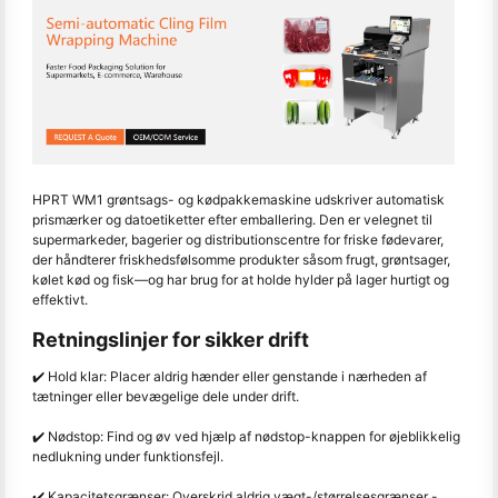
HPRT WM1 grøntsags- og kødpakkemaskine udskriver automatisk
prismærker og datoetiketter efter emballering. Den er velegnet til
supermarkeder, bagerier og distributionscentre for friske fødevarer,
der håndterer friskhedsfølsomme produkter såsom frugt, grøntsager,
kølet kød og fisk
—
og har brug for at holde hylder på lager hurtigt og
effektivt.
Retningslinjer for sikker drift
✔️ Hold klar: Placer aldrig hænder eller genstande i nærheden af
tætninger eller bevægelige dele under drift.
✔️ Nødstop: Find og øv ved hjælp af nødstop-knappen for øjeblikkelig
nedlukning under funktionsfejl.
✔️ Kapacitetsgrænser: Overskrid aldrig vægt-/størrelsesgrænser -