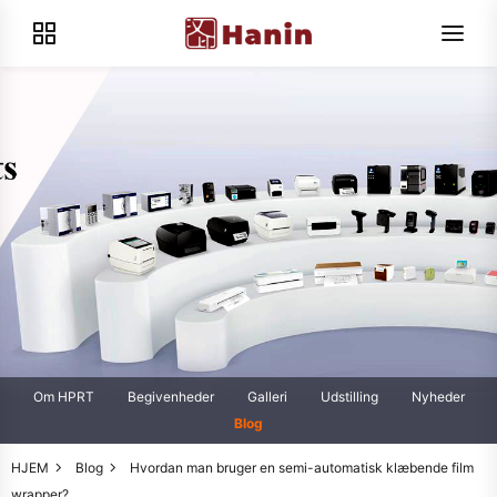
Om HPRT
Begivenheder
Galleri
Udstilling
Nyheder
Blog
HJEM
Blog
Hvordan man bruger en semi-automatisk klæbende film
wrapper?