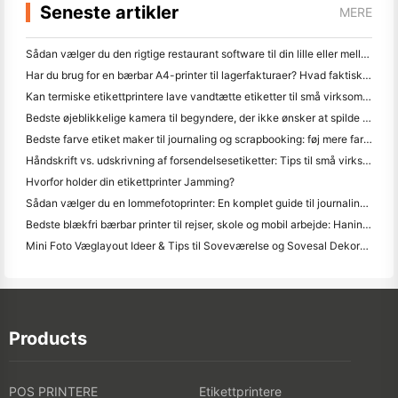
Seneste artikler
MERE
Sådan vælger du den rigtige restaurant software til din lille eller mellemstore restaurant
Har du brug for en bærbar A4-printer til lagerfakturaer? Hvad faktisk virker
Kan termiske etikettprintere lave vandtætte etiketter til små virksomhedsprodukter?
Bedste øjeblikkelige kamera til begyndere, der ikke ønsker at spilde papir
Bedste farve etiket maker til journaling og scrapbooking: føj mere farve til hver side
Håndskrift vs. udskrivning af forsendelsesetiketter: Tips til små virksomheder i 2026
Hvorfor holder din etikettprinter Jamming?
Sådan vælger du en lommefotoprinter: En komplet guide til journaling, rejser og iPhone-brugere
Bedste blækfri bærbar printer til rejser, skole og mobil arbejde: Hanin MT620 Pro anmeldelse
Mini Foto Væglayout Ideer & Tips til Soveværelse og Sovesal Dekoration
Products
POS PRINTERE
Etikettprintere