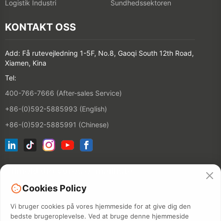
Logistik Industri
Sundhedssektoren
KONTAKT OSS
Add: Få rutevejledning 1-5F, No.8, Gaoqi South 12th Road,
Xiamen, Kina
Tel:
400-766-7666 (After-sales Service)
+86-(0)592-5885993 (English)
+86-(0)592-5885991 (Chinese)
Tilmeld dig vores e-mailliste
Cookies Policy
KONTAKT
Vi bruger cookies på vores hjemmeside for at give dig den
bedste brugeroplevelse. Ved at bruge denne hjemmeside