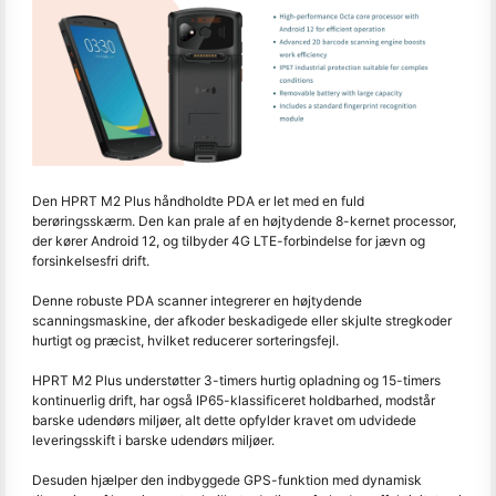
Den HPRT M2 Plus håndholdte PDA er let med en fuld
berøringsskærm. Den kan prale af en højtydende 8-kernet processor,
der kører Android 12, og tilbyder 4G LTE-forbindelse for jævn og
forsinkelsesfri drift.
Denne robuste PDA scanner integrerer en højtydende
scanningsmaskine, der afkoder beskadigede eller skjulte stregkoder
hurtigt og præcist, hvilket reducerer sorteringsfejl.
HPRT M2 Plus understøtter 3-timers hurtig opladning og 15-timers
kontinuerlig drift, har også IP65-klassificeret holdbarhed, modstår
barske udendørs miljøer, alt dette opfylder kravet om udvidede
leveringsskift i barske udendørs miljøer.
Desuden hjælper den indbyggede GPS-funktion med dynamisk