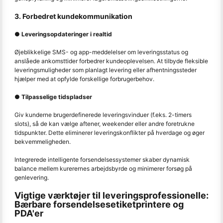
3. Forbedret kundekommunikation
● Leveringsopdateringer i realtid
Øjeblikkelige SMS- og app-meddelelser om leveringsstatus og
anslåede ankomsttider forbedrer kundeoplevelsen. At tilbyde fleksible
leveringsmuligheder som planlagt levering eller afhentningssteder
hjælper med at opfylde forskellige forbrugerbehov.
● Tilpasselige tidspladser
Giv kunderne brugerdefinerede leveringsvinduer (f.eks. 2-timers
slots), så de kan vælge aftener, weekender eller andre foretrukne
tidspunkter. Dette eliminerer leveringskonflikter på hverdage og øger
bekvemmeligheden.
Integrerede intelligente forsendelsessystemer skaber dynamisk
balance mellem kurerernes arbejdsbyrde og minimerer forsøg på
genlevering.
Vigtige værktøjer til leveringsprofessionelle:
Bærbare forsendelsesetiketprintere og
PDA'er