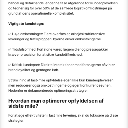
handel og detailhandel er denne fase afgørende for kundeoplevelsen
og tegner sig for over 50% af de samlede logistikomkostninger på
grund af dens operationelle kompleksitet.
Vigtigste kendetegn:
✅ Høje omkostninger: Flere overførsler, arbejdskraftintensive
leveringer og trafikpropper i byerne driver omkostningerne.
✅ Tidsfølsomhed: Forfaldne varer, lægemidler og pressepakker
kræver præcision for at sikre kundetilfredshed.
✅ Kritisk kundeport: Direkte interaktioner med forbrugerne påvirker
brandloyalitet og gentagne køb.
Strømlining af last-mile opfyldelse øger ikke kun kundeoplevelsen,
men reducerer også omkostningerne og øger konkurrenceevnen.
Nedenfor er dokumenterede optimeringsstrategier.
Hvordan man optimerer opfyldelsen af
sidste mile?
For at øge effektiviteten i last mile levering, skal du fokusere på disse
strategier: