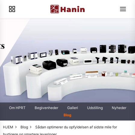
Om HPRT
Begivenheder
Galleri
Udstilling
Nyheder
Blog
HJEM
Blog
Sådan optimerer du opfyldelsen af sidste mile for
hurtigere og smartere leveringer