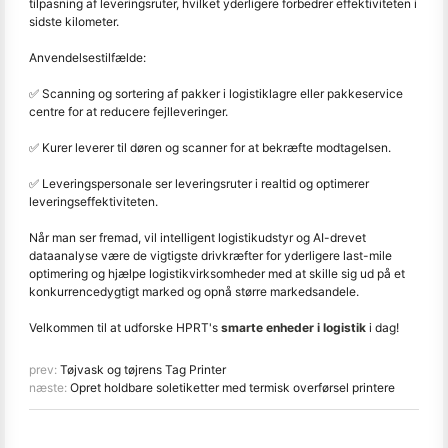
tilpasning af leveringsruter, hvilket yderligere forbedrer effektiviteten i
sidste kilometer.
Anvendelsestilfælde:
✅ Scanning og sortering af pakker i logistiklagre eller pakkeservice
centre for at reducere fejlleveringer.
✅ Kurer leverer til døren og scanner for at bekræfte modtagelsen.
✅ Leveringspersonale ser leveringsruter i realtid og optimerer
leveringseffektiviteten.
Når man ser fremad, vil intelligent logistikudstyr og AI-drevet
dataanalyse være de vigtigste drivkræfter for yderligere last-mile
optimering og hjælpe logistikvirksomheder med at skille sig ud på et
konkurrencedygtigt marked og opnå større markedsandele.
Velkommen til at udforske HPRT's
smarte enheder i logistik
i dag!
prev:
Tøjvask og tøjrens Tag Printer
næste:
Opret holdbare soletiketter med termisk overførsel printere