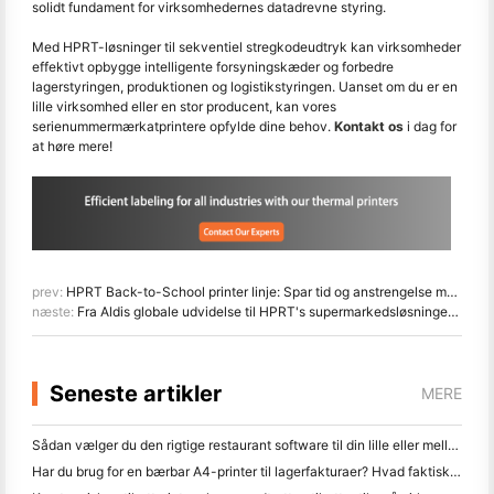
solidt fundament for virksomhedernes datadrevne styring.
Med HPRT-løsninger til sekventiel stregkodeudtryk kan virksomheder
effektivt opbygge intelligente forsyningskæder og forbedre
lagerstyringen, produktionen og logistikstyringen. Uanset om du er en
lille virksomhed eller en stor producent, kan vores
serienummermærkatprintere opfylde dine behov.
Kontakt os
i dag for
at høre mere!
prev:
HPRT Back-to-School printer linje: Spar tid og anstrengelse med vores smarte printere!
næste:
Fra Aldis globale udvidelse til HPRT's supermarkedsløsninger: Forbedring af detailudskrivningseffektiviteten
Seneste artikler
MERE
Sådan vælger du den rigtige restaurant software til din lille eller mellemstore restaurant
Har du brug for en bærbar A4-printer til lagerfakturaer? Hvad faktisk virker