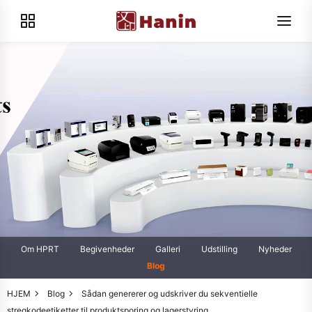
Om HPRT
Begivenheder
Galleri
Udstilling
Nyheder
Blog
HJEM
Blog
Sådan genererer og udskriver du sekventielle
stregkodeetiketter til produktsporing og lagerstyring