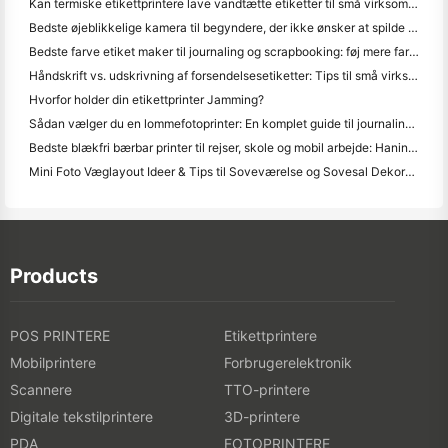
Kan termiske etikettprintere lave vandtætte etiketter til små virksomhedsprodukter?
Bedste øjeblikkelige kamera til begyndere, der ikke ønsker at spilde papir
Bedste farve etiket maker til journaling og scrapbooking: føj mere farve til hver side
Håndskrift vs. udskrivning af forsendelsesetiketter: Tips til små virksomheder i 2026
Hvorfor holder din etikettprinter Jamming?
Sådan vælger du en lommefotoprinter: En komplet guide til journaling, rejser og iPhone-brugere
Bedste blækfri bærbar printer til rejser, skole og mobil arbejde: Hanin MT620 Pro anmeldelse
Mini Foto Væglayout Ideer & Tips til Soveværelse og Sovesal Dekoration
Products
POS PRINTERE
Etikettprintere
Mobilprintere
Forbrugerelektronik
Scannere
TTO-printere
Digitale tekstilprintere
3D-printere
PDA
FOTOPRINTERE