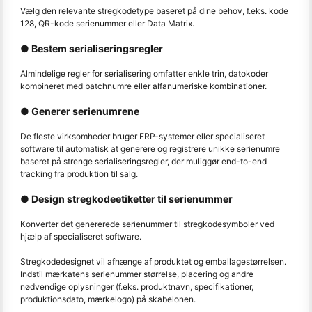
Vælg den relevante stregkodetype baseret på dine behov, f.eks. kode
128, QR-kode serienummer eller Data Matrix.
● Bestem serialiseringsregler
Almindelige regler for serialisering omfatter enkle trin, datokoder
kombineret med batchnumre eller alfanumeriske kombinationer.
● Generer serienumrene
De fleste virksomheder bruger ERP-systemer eller specialiseret
software til automatisk at generere og registrere unikke serienumre
baseret på strenge serialiseringsregler, der muliggør end-to-end
tracking fra produktion til salg.
● Design stregkodeetiketter til serienummer
Konverter det genererede serienummer til stregkodesymboler ved
hjælp af specialiseret software.
Stregkodedesignet vil afhænge af produktet og emballagestørrelsen.
Indstil mærkatens serienummer størrelse, placering og andre
nødvendige oplysninger (f.eks. produktnavn, specifikationer,
produktionsdato, mærkelogo) på skabelonen.