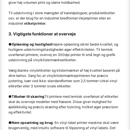
giver høj volumen print og større holdbarhed.
Til udskrivning i store mængder af køretøjslogoer, produktetiketter
osv. er der brug for en industriel bredformat inkjetprinter eller en
industriel
etiketprinter
.
3. Vigtigste funktioner at overveje
●
Opløsning og hastighed
Højere opløsning sikrer bedre kvalitet, og
hurtigere udskrivningshastigheder øger effektiviteten. Til termisk
overførsel printere, overvej en 300dpi printer til små tegn og grafik
udskrivning på vinylklistermærkeetiketter.
Vælg blanke vinyletiketter og klistermærker af høj kvalitet baseret på
dine behov. Sørg for, at vinylklistermærkeprinteren har præcis
justering, især ved ikke-standardformer som 2,5 tommer cirkel vinyl
etiketter eller 3 tommer ovale etiketter.
●
Tilbehør til skæring
Til printere med termisk overførsel af etiketter
skal du overveje modeller med fræsere. Disse giver mulighed for
øjeblikkelig og præcis skæring efter trykning, hvilket øger præcision
og effektivitet.
●
Nem opsætning og brug
: En vinyl label printer maskine skal være
brugervenlig, med intuitiv software til tilpasning af vinyl labels. Det