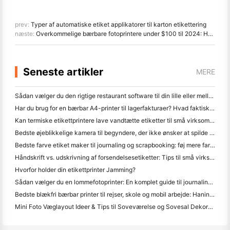
prev:
Typer af automatiske etiket applikatorer til karton etikettering
næste:
Overkommelige bærbare fotoprintere under $100 til 2024: HPRT MT53 og CP2100
Seneste artikler
MERE
Sådan vælger du den rigtige restaurant software til din lille eller mellemstore restaurant
Har du brug for en bærbar A4-printer til lagerfakturaer? Hvad faktisk virker
Kan termiske etikettprintere lave vandtætte etiketter til små virksomhedsprodukter?
Bedste øjeblikkelige kamera til begyndere, der ikke ønsker at spilde papir
Bedste farve etiket maker til journaling og scrapbooking: føj mere farve til hver side
Håndskrift vs. udskrivning af forsendelsesetiketter: Tips til små virksomheder i 2026
Hvorfor holder din etikettprinter Jamming?
Sådan vælger du en lommefotoprinter: En komplet guide til journaling, rejser og iPhone-brugere
Bedste blækfri bærbar printer til rejser, skole og mobil arbejde: Hanin MT620 Pro anmeldelse
Mini Foto Væglayout Ideer & Tips til Soveværelse og Sovesal Dekoration