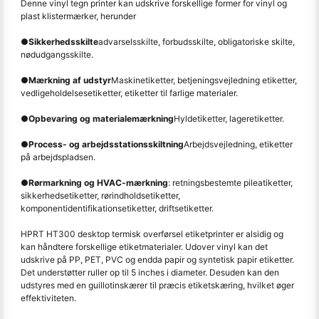
Denne vinyl tegn printer kan udskrive forskellige former for vinyl og
plast klistermærker, herunder
●
Sikkerhedsskilte
advarselsskilte, forbudsskilte, obligatoriske skilte,
nødudgangsskilte.
●
Mærkning af udstyr
Maskinetiketter, betjeningsvejledning etiketter,
vedligeholdelsesetiketter, etiketter til farlige materialer.
●
Opbevaring og materialemærkning
Hyldetiketter, lageretiketter.
●
Process- og arbejdsstationsskiltning
Arbejdsvejledning, etiketter
på arbejdspladsen.
●
Rørmarkning og HVAC-mærkning
: retningsbestemte pileatiketter,
sikkerhedsetiketter, rørindholdsetiketter,
komponentidentifikationsetiketter, driftsetiketter.
HPRT HT300 desktop termisk overførsel etiketprinter er alsidig og
kan håndtere forskellige etiketmaterialer. Udover vinyl kan det
udskrive på PP, PET, PVC og endda papir og syntetisk papir etiketter.
Det understøtter ruller op til 5 inches i diameter. Desuden kan den
udstyres med en guillotinskærer til præcis etiketskæring, hvilket øger
effektiviteten.