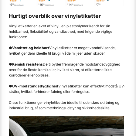
Hurtigt overblik over vinyletiketter
Vinyl etiketter er lavet af vinyl, en plastpolymer kendt for sin
holdbarhed, fleksibilitet og vandtæthed, med følgende vigtige
funktioner:
●
Vandtæt og holdbart
Vinyl etiketter er meget vandafvisende,
hvilket gør dem ideelle til brug i våde miljøer uden skader.
●
Kemisk resistens
De tilbyder fremragende modstandsdygtighed
over for de fleste kemikalier, hvilket sikrer, at etiketterne ikke
korroderer eller opløses.
●
UV-modstandsdygtighed
Vinyl etiketter kan effektivt modstå UV-
stråler, hvilket forhindrer falning eller forringelse.
Disse funktioner gør vinyletiketter ideelle til udendørs skiltning og
industriel brug, såsom mærkningsudstyr og sikkerhedsskilte.