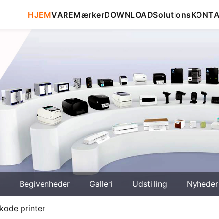
HJEM
VARE
Mærker
DOWNLOAD
Solutions
KONT
Begivenheder
Galleri
Udstilling
Nyheder
kode printer