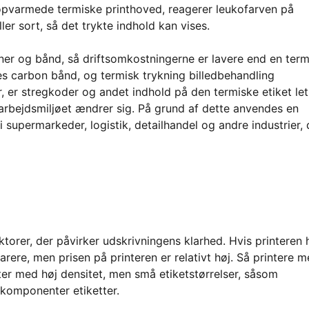
opvarmede termiske printhoved, reagerer leukofarven på
ller sort, så det trykte indhold kan vises.
ner og bånd, så driftsomkostningerne er lavere end en term
es carbon bånd, og termisk trykning billedbehandling
, er stregkoder og andet indhold på den termiske etiket let
 arbejdsmiljøet ændrer sig. På grund af dette anvendes en
 supermarkeder, logistik, detailhandel og andre industrier, 
ktorer, der påvirker udskrivningens klarhed. Hvis printeren 
rere, men prisen på printeren er relativt høj. Så printere 
ter med høj densitet, men små etiketstørrelser, såsom
komponenter etiketter.