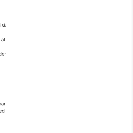
isk
 at
der
har
med