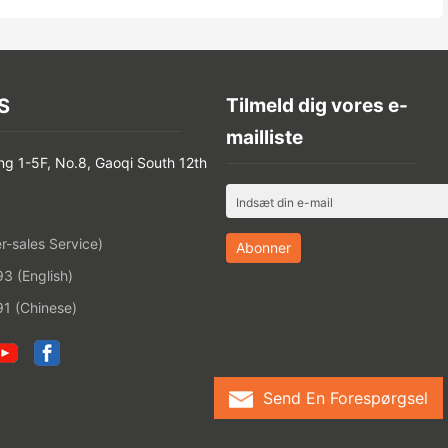
S
Tilmeld dig vores e-
mailliste
ng 1-5F, No.8, Gaoqi South 12th
-sales Service)
 (English)
1 (Chinese)
Send En Forespørgsel