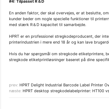
#4: Tilpasset R＆D
En anden faktor, der skal overvejes, er at beslutte, om
kunder beder om nogle specielle funktioner til printer
med stærk R＆D kapacitet til samarbejde.
HPRT er en professionel stregkodeproducent, der integ
printerindustrien i mere end 18 år og kan lave brugerd
Hvis du har spørgsmål om stregkode etiketprintere, bed
stregkode etiketprintløsninger baseret på dine specif
prev:
HPRT Delight Industrial Barcode Label Printer Ov
næste:
HPRT desktop stregkodelabelprinter: HT100 v