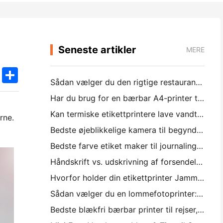
Seneste artikler
MERE
k
edIn
Twitter
Share
Sådan vælger du den rigtige restaurant software til din lille eller mellemstore restaurant
Har du brug for en bærbar A4-printer til lagerfakturaer? Hvad faktisk virker
Kan termiske etikettprintere lave vandtætte etiketter til små virksomhedsprodukter?
rne.
Bedste øjeblikkelige kamera til begyndere, der ikke ønsker at spilde papir
Bedste farve etiket maker til journaling og scrapbooking: føj mere farve til hver side
Håndskrift vs. udskrivning af forsendelsesetiketter: Tips til små virksomheder i 2026
Hvorfor holder din etikettprinter Jamming?
Sådan vælger du en lommefotoprinter: En komplet guide til journaling, rejser og iPhone-brugere
Bedste blækfri bærbar printer til rejser, skole og mobil arbejde: Hanin MT620 Pro anmeldelse