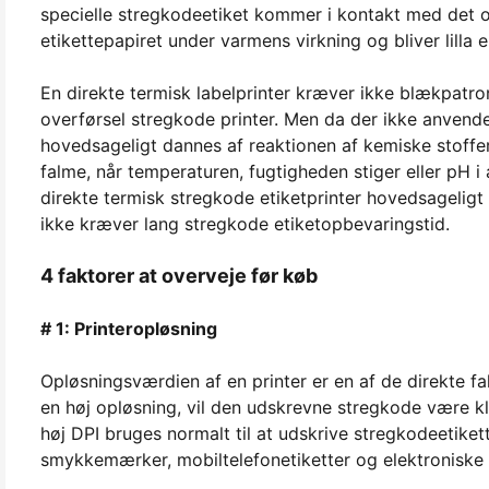
specielle stregkodeetiket kommer i kontakt med det 
etikettepapiret under varmens virkning og bliver lilla e
En direkte termisk labelprinter kræver ikke blækpatro
overførsel stregkode printer. Men da der ikke anvend
hovedsageligt dannes af reaktionen af kemiske stoffer
falme, når temperaturen, fugtigheden stiger eller pH i
direkte termisk stregkode etiketprinter hovedsageligt i
ikke kræver lang stregkode etiketopbevaringstid.
4 faktorer at overveje før køb
# 1: Printeropløsning
Opløsningsværdien af en printer er en af de direkte fa
en høj opløsning, vil den udskrevne stregkode være kla
høj DPI bruges normalt til at udskrive stregkodeetiket
smykkemærker, mobiltelefonetiketter og elektroniske 