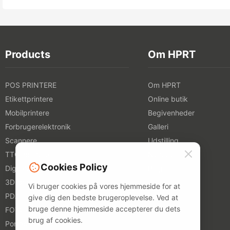
Products
Om HPRT
POS PRINTERE
Om HPRT
Etikettprintere
Online butik
Mobilprintere
Begivenheder
Forbrugerelektronik
Galleri
Scannere
Udstilling
TTO-printere
Nyheder
Cookies Policy
Digitale tekstilprintere
Blog
3D-printere
Vi bruger cookies på vores hjemmeside for at
PDA
give dig den bedste brugeroplevelse. Ved at
bruge denne hjemmeside accepterer du dets
FOTOPRINTERE
brug af cookies.
Portable A4 Printer