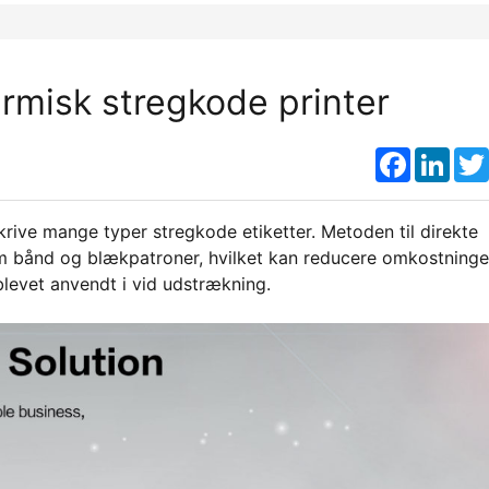
rmisk stregkode printer
Faceboo
Link
krive mange typer stregkode etiketter. Metoden til direkte
om bånd og blækpatroner, hvilket kan reducere omkostninge
levet anvendt i vid udstrækning.