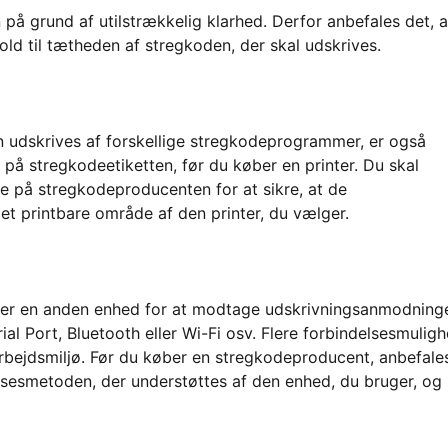
 på grund af utilstrækkelig klarhed. Derfor anbefales det, a
ld til tætheden af stregkoden, der skal udskrives.
 udskrives af forskellige stregkodeprogrammer, er også
 på stregkodeetiketten, før du køber en printer. Du skal
 på stregkodeproducenten for at sikre, at de
det printbare område af den printer, du vælger.
ller en anden enhed for at modtage udskrivningsanmodninge
al Port, Bluetooth eller Wi-Fi osv. Flere forbindelsesmulig
dit arbejdsmiljø. Før du køber en stregkodeproducent, anbefale
lsesmetoden, der understøttes af den enhed, du bruger, og