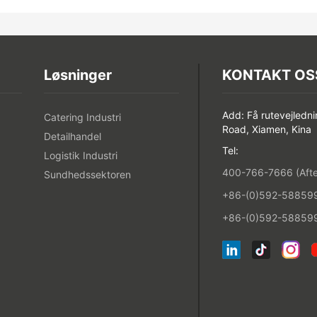
Løsninger
KONTAKT OS
Add: Få rutevejledni
Catering Industri
Road, Xiamen, Kina
Detailhandel
Tel:
Logistik Industri
400-766-7666 (After
Sundhedssektoren
+86-(0)592-5885993
+86-(0)592-588599