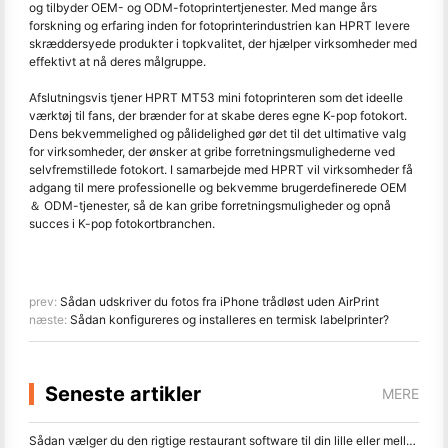
og tilbyder OEM- og ODM-fotoprintertjenester. Med mange års
forskning og erfaring inden for fotoprinterindustrien kan HPRT levere
skræddersyede produkter i topkvalitet, der hjælper virksomheder med
effektivt at nå deres målgruppe.
Afslutningsvis tjener HPRT MT53 mini fotoprinteren som det ideelle
værktøj til fans, der brænder for at skabe deres egne K-pop fotokort.
Dens bekvemmelighed og pålidelighed gør det til det ultimative valg
for virksomheder, der ønsker at gribe forretningsmulighederne ved
selvfremstillede fotokort. I samarbejde med HPRT vil virksomheder få
adgang til mere professionelle og bekvemme brugerdefinerede OEM
＆ ODM-tjenester, så de kan gribe forretningsmuligheder og opnå
succes i K-pop fotokortbranchen.
prev:
Sådan udskriver du fotos fra iPhone trådløst uden AirPrint
næste:
Sådan konfigureres og installeres en termisk labelprinter?
Seneste artikler
MERE
Sådan vælger du den rigtige restaurant software til din lille eller mellemstore restaurant