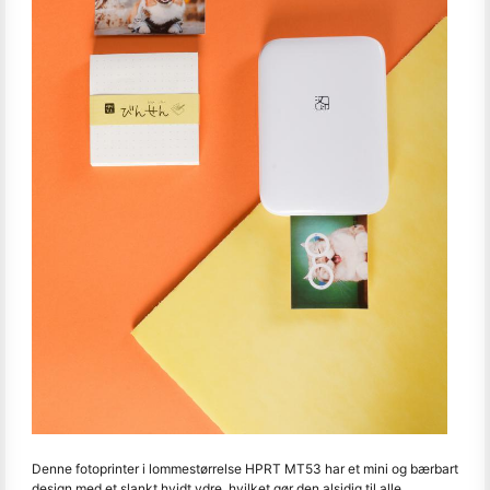
Denne fotoprinter i lommestørrelse HPRT MT53 har et mini og bærbart
design med et slankt hvidt ydre, hvilket gør den alsidig til alle