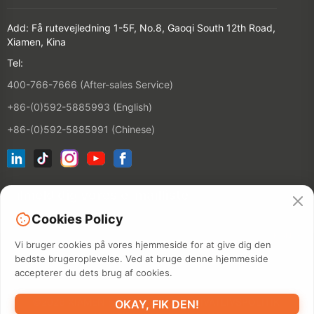
Add: Få rutevejledning 1-5F, No.8, Gaoqi South 12th Road,
Xiamen, Kina
Tel:
400-766-7666 (After-sales Service)
+86-(0)592-5885993 (English)
+86-(0)592-5885991 (Chinese)
Tilmeld dig vores e-mailliste
Cookies Policy
KONTAKT
Vi bruger cookies på vores hjemmeside for at give dig den
bedste brugeroplevelse. Ved at bruge denne hjemmeside
accepterer du dets brug af cookies.
©2026 XIAMEN HANIN CO., LTD.
PRIVATLIVSPOLITIK
OKAY, FIK DEN!