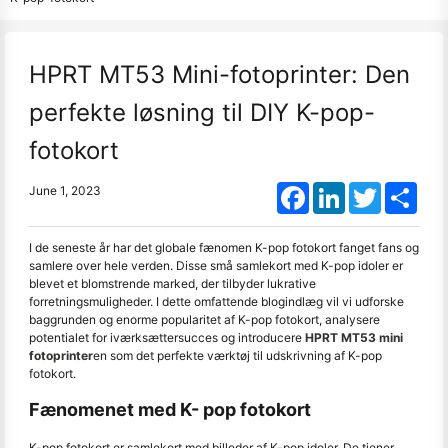
HPRT MT53 Mini-fotoprinter: Den
perfekte løsning til DIY K-pop-
fotokort
Facebook
LinkedIn
Twitter
Shar
June 1, 2023
I de seneste år har det globale fænomen K-pop fotokort fanget fans og
samlere over hele verden. Disse små samlekort med K-pop idoler er
blevet et blomstrende marked, der tilbyder lukrative
forretningsmuligheder. I dette omfattende blogindlæg vil vi udforske
baggrunden og enorme popularitet af K-pop fotokort, analysere
potentialet for iværksættersucces og introducere
HPRT MT53 mini
fotoprinter
en som det perfekte værktøj til udskrivning af K-pop
fotokort.
Fænomenet med K- pop fotokort
K-pop fotokort er samlekort med billeder af K-pop idoler. De tjener