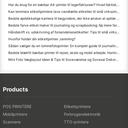
Har du brug for en bærbar A4-printer til lagerfakturaer? Hvad faktisk virker
Kan termiske etikettprintere lave vandtætte etiketter til små virksomhedsprodukter?
Bedste øjeblikkelige kamera til begyndere, der ikke ønsker at spilde papir
Bedste farve etiket maker til journaling og scrapbooking: føj mere farve til hver side
Håndskrift vs. udskrivning af forsendelsesetiketter: Tips til små virksomheder i 2026
Hvorfor holder din etikettprinter Jamming?
Sådan vælger du en lommefotoprinter: En komplet guide til journaling, rejser og iPhone-brugere
Bedste blækfri bærbar printer til rejser, skole og mobil arbejde: Hanin MT620 Pro anmeldelse
Mini Foto Væglayout Ideer & Tips til Soveværelse og Sovesal Dekoration
Products
POS PRINTERE
Etikettprintere
Mobilprintere
Forbrugerelektronik
Scannere
TTO-printere