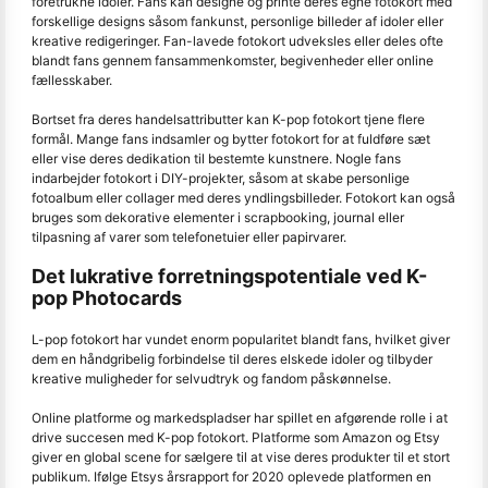
foretrukne idoler. Fans kan designe og printe deres egne fotokort med
forskellige designs såsom fankunst, personlige billeder af idoler eller
kreative redigeringer. Fan-lavede fotokort udveksles eller deles ofte
blandt fans gennem fansammenkomster, begivenheder eller online
fællesskaber.
Bortset fra deres handelsattributter kan K-pop fotokort tjene flere
formål. Mange fans indsamler og bytter fotokort for at fuldføre sæt
eller vise deres dedikation til bestemte kunstnere. Nogle fans
indarbejder fotokort i DIY-projekter, såsom at skabe personlige
fotoalbum eller collager med deres yndlingsbilleder. Fotokort kan også
bruges som dekorative elementer i scrapbooking, journal eller
tilpasning af varer som telefonetuier eller papirvarer.
Det lukrative forretningspotentiale ved K-
pop Photocards
L-pop fotokort har vundet enorm popularitet blandt fans, hvilket giver
dem en håndgribelig forbindelse til deres elskede idoler og tilbyder
kreative muligheder for selvudtryk og fandom påskønnelse.
Online platforme og markedspladser har spillet en afgørende rolle i at
drive succesen med K-pop fotokort. Platforme som Amazon og Etsy
giver en global scene for sælgere til at vise deres produkter til et stort
publikum. Ifølge Etsys årsrapport for 2020 oplevede platformen en