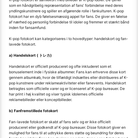
som en håndgribelig repræsentation af fans' forbindelse med deres
yndlingskunstnere og spiller en afgørende rolle i fankulturen. K-pop
fotokort har en dyb følelsesmæssig appel for fans. De giver en følelse
af nærhed og personlig forbindelse til idoler og fremmer et stærkt bånd
inden for fansamfund.
K-pop fotokort kan kategoriseres i to hovedtyper: handelskort og fan-
lavede fotokort.
a) Handelskort ( トレカ)
Handelskort er officielt produceret og ofte inkluderet som et
bonuselement inde i fysiske albummer. Fans kan erhverve disse kort
gennem albumkøb, hvor de tilfældigt indsættes eller distribueres af K-
pop kunstnere under reklameaktiviteter eller fanevents. Handelskort
betragtes som officielle varer og er licenseret af K-pop bureauer. De
har print i høj kvalitet og viser typisk idolernes officielle
reklamebilleder eller konceptbilleder.
b) Fanfremstillede fotokort
Fan-lavede fotokort er skabt af fans selv og er ikke officielt
produceret eller godkendt af K-pop bureauer. Disse fotokort giver en
mulighed for fans til at udtrykke deres støtte og beundring for deres