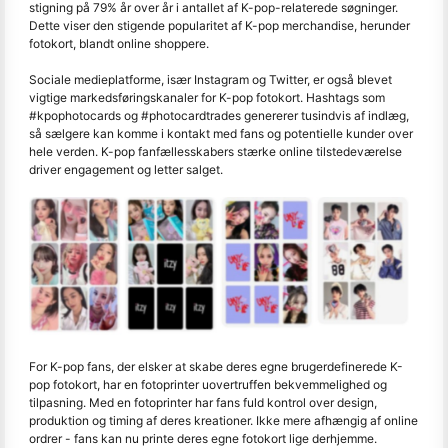
stigning på 79% år over år i antallet af K-pop-relaterede søgninger.
Dette viser den stigende popularitet af K-pop merchandise, herunder
fotokort, blandt online shoppere.
Sociale medieplatforme, især Instagram og Twitter, er også blevet
vigtige markedsføringskanaler for K-pop fotokort. Hashtags som
#kpophotocards og #photocardtrades genererer tusindvis af indlæg,
så sælgere kan komme i kontakt med fans og potentielle kunder over
hele verden. K-pop fanfællesskabers stærke online tilstedeværelse
driver engagement og letter salget.
For K-pop fans, der elsker at skabe deres egne brugerdefinerede K-
pop fotokort, har en fotoprinter uovertruffen bekvemmelighed og
tilpasning. Med en fotoprinter har fans fuld kontrol over design,
produktion og timing af deres kreationer. Ikke mere afhængig af online
ordrer - fans kan nu printe deres egne fotokort lige derhjemme.