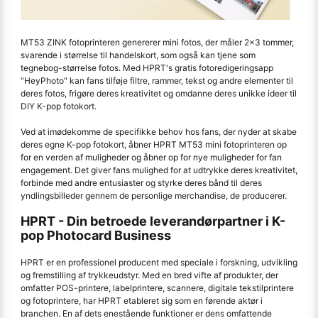
MT53 ZINK fotoprinteren genererer mini fotos, der måler 2x3 tommer,
svarende i størrelse til handelskort, som også kan tjene som
tegnebog-størrelse fotos. Med HPRT's gratis fotoredigeringsapp
"HeyPhoto" kan fans tilføje filtre, rammer, tekst og andre elementer til
deres fotos, frigøre deres kreativitet og omdanne deres unikke ideer til
DIY K-pop fotokort.
Ved at imødekomme de specifikke behov hos fans, der nyder at skabe
deres egne K-pop fotokort, åbner HPRT MT53 mini fotoprinteren op
for en verden af muligheder og åbner op for nye muligheder for fan
engagement. Det giver fans mulighed for at udtrykke deres kreativitet,
forbinde med andre entusiaster og styrke deres bånd til deres
yndlingsbilleder gennem de personlige merchandise, de producerer.
HPRT - Din betroede leverandørpartner i K-
pop Photocard Business
HPRT er en professionel producent med speciale i forskning, udvikling
og fremstilling af trykkeudstyr. Med en bred vifte af produkter, der
omfatter POS-printere, labelprintere, scannere, digitale tekstilprintere
og fotoprintere, har HPRT etableret sig som en førende aktør i
branchen. En af dets enestående funktioner er dens omfattende