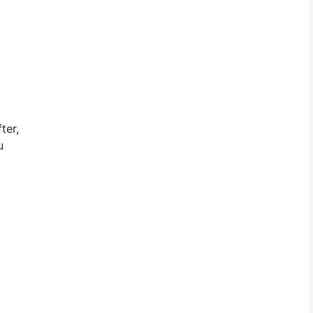
ter,
u