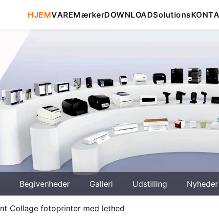
HJEM
VARE
Mærker
DOWNLOAD
Solutions
KONT
Begivenheder
Galleri
Udstilling
Nyheder
nt Collage fotoprinter med lethed