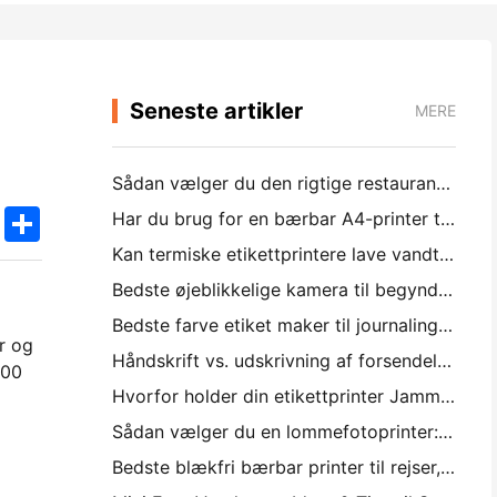
Seneste artikler
MERE
Sådan vælger du den rigtige restaurant software til din lille eller mellemstore restaurant
k
edIn
Twitter
Share
Har du brug for en bærbar A4-printer til lagerfakturaer? Hvad faktisk virker
Kan termiske etikettprintere lave vandtætte etiketter til små virksomhedsprodukter?
Bedste øjeblikkelige kamera til begyndere, der ikke ønsker at spilde papir
Bedste farve etiket maker til journaling og scrapbooking: føj mere farve til hver side
r og
Håndskrift vs. udskrivning af forsendelsesetiketter: Tips til små virksomheder i 2026
100
Hvorfor holder din etikettprinter Jamming?
Sådan vælger du en lommefotoprinter: En komplet guide til journaling, rejser og iPhone-brugere
Bedste blækfri bærbar printer til rejser, skole og mobil arbejde: Hanin MT620 Pro anmeldelse