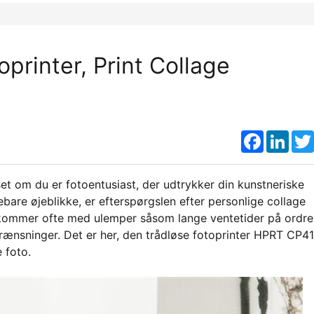
rinter, Print Collage
Faceboo
Link
nset om du er fotoentusiast, der udtrykker din kunstneriske
rebare øjeblikke, er efterspørgslen efter personlige collage
er kommer ofte med ulemper såsom lange ventetider på ordre
rænsninger. Det er her, den trådløse fotoprinter HPRT CP4
 foto.