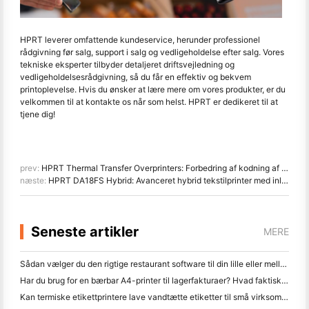
HPRT leverer omfattende kundeservice, herunder professionel
rådgivning før salg, support i salg og vedligeholdelse efter salg. Vores
tekniske eksperter tilbyder detaljeret driftsvejledning og
vedligeholdelsesrådgivning, så du får en effektiv og bekvem
printoplevelse. Hvis du ønsker at lære mere om vores produkter, er du
velkommen til at kontakte os når som helst. HPRT er dedikeret til at
tjene dig!
prev:
HPRT Thermal Transfer Overprinters: Forbedring af kodning af lægemiddelemballage og lægemiddelemballage
næste:
HPRT DA18FS Hybrid: Avanceret hybrid tekstilprinter med inline forbehandling, digital udskrivning og fladbed screening
Seneste artikler
MERE
Sådan vælger du den rigtige restaurant software til din lille eller mellemstore restaurant
Har du brug for en bærbar A4-printer til lagerfakturaer? Hvad faktisk virker
Kan termiske etikettprintere lave vandtætte etiketter til små virksomhedsprodukter?