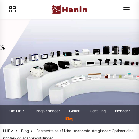
Om HPRT
Begivenheder
Galleri
Udstilling
Nyheder
Blog
HJEM
Blog
Fastsættelse af ikke-scannede stregkoder: Optimer dine
printer- og scannindstillinger