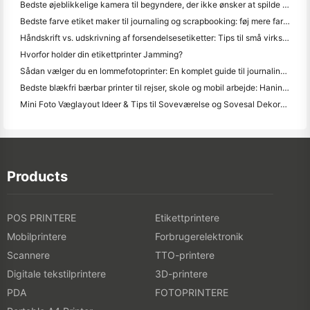
Bedste øjeblikkelige kamera til begyndere, der ikke ønsker at spilde papir
Bedste farve etiket maker til journaling og scrapbooking: føj mere farve til hver side
Håndskrift vs. udskrivning af forsendelsesetiketter: Tips til små virksomheder i 2026
Hvorfor holder din etikettprinter Jamming?
Sådan vælger du en lommefotoprinter: En komplet guide til journaling, rejser og iPhone-brugere
Bedste blækfri bærbar printer til rejser, skole og mobil arbejde: Hanin MT620 Pro anmeldelse
Mini Foto Væglayout Ideer & Tips til Soveværelse og Sovesal Dekoration
Products
POS PRINTERE
Etikettprintere
Mobilprintere
Forbrugerelektronik
Scannere
TTO-printere
Digitale tekstilprintere
3D-printere
PDA
FOTOPRINTERE