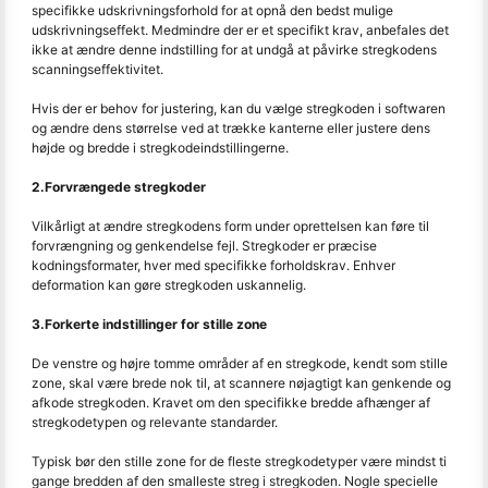
specifikke udskrivningsforhold for at opnå den bedst mulige
udskrivningseffekt. Medmindre der er et specifikt krav, anbefales det
ikke at ændre denne indstilling for at undgå at påvirke stregkodens
scanningseffektivitet.
Hvis der er behov for justering, kan du vælge stregkoden i softwaren
og ændre dens størrelse ved at trække kanterne eller justere dens
højde og bredde i stregkodeindstillingerne.
2.Forvrængede stregkoder
Vilkårligt at ændre stregkodens form under oprettelsen kan føre til
forvrængning og genkendelse fejl. Stregkoder er præcise
kodningsformater, hver med specifikke forholdskrav. Enhver
deformation kan gøre stregkoden uskannelig.
3.Forkerte indstillinger for stille zone
De venstre og højre tomme områder af en stregkode, kendt som stille
zone, skal være brede nok til, at scannere nøjagtigt kan genkende og
afkode stregkoden. Kravet om den specifikke bredde afhænger af
stregkodetypen og relevante standarder.
Typisk bør den stille zone for de fleste stregkodetyper være mindst ti
gange bredden af den smalleste streg i stregkoden. Nogle specielle