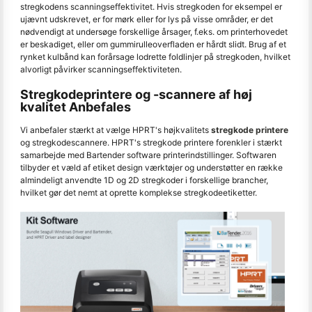
stregkodens scanningseffektivitet. Hvis stregkoden for eksempel er
ujævnt udskrevet, er for mørk eller for lys på visse områder, er det
nødvendigt at undersøge forskellige årsager, f.eks. om printerhovedet
er beskadiget, eller om gummirulleoverfladen er hårdt slidt. Brug af et
rynket kulbånd kan forårsage lodrette foldlinjer på stregkoden, hvilket
alvorligt påvirker scanningseffektiviteten.
Stregkodeprintere og -scannere af høj
kvalitet Anbefales
Vi anbefaler stærkt at vælge HPRT's højkvalitets
stregkode printere
og stregkodescannere. HPRT's stregkode printere forenkler i stærkt
samarbejde med Bartender software printerindstillinger. Softwaren
tilbyder et væld af etiket design værktøjer og understøtter en række
almindeligt anvendte 1D og 2D stregkoder i forskellige brancher,
hvilket gør det nemt at oprette komplekse stregkodeetiketter.