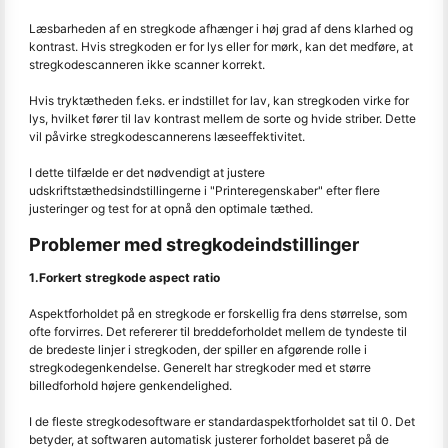
Læsbarheden af en stregkode afhænger i høj grad af dens klarhed og
kontrast. Hvis stregkoden er for lys eller for mørk, kan det medføre, at
stregkodescanneren ikke scanner korrekt.
Hvis tryktætheden f.eks. er indstillet for lav, kan stregkoden virke for
lys, hvilket fører til lav kontrast mellem de sorte og hvide striber. Dette
vil påvirke stregkodescannerens læseeffektivitet.
I dette tilfælde er det nødvendigt at justere
udskriftstæthedsindstillingerne i "Printeregenskaber" efter flere
justeringer og test for at opnå den optimale tæthed.
Problemer med stregkodeindstillinger
1.Forkert stregkode aspect ratio
Aspektforholdet på en stregkode er forskellig fra dens størrelse, som
ofte forvirres. Det refererer til breddeforholdet mellem de tyndeste til
de bredeste linjer i stregkoden, der spiller en afgørende rolle i
stregkodegenkendelse. Generelt har stregkoder med et større
billedforhold højere genkendelighed.
I de fleste stregkodesoftware er standardaspektforholdet sat til 0. Det
betyder, at softwaren automatisk justerer forholdet baseret på de