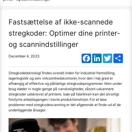
Fastsættelse af ikke-scannede
stregkoder: Optimer dine printer-
og scannindstillinger
Facebook
LinkedIn
Twitter
Shar
December 4, 2023
Stregkodeteknologi findes overalt inden for industriel fremstilling,
lagerlogistik og selv virksomhedskontorer, hvor den i høj grad er
afhængig af effektive og pålidelige stregkodeprogrammer. Men under
brug støder vi nogle gange på vanskeligheder, såsom uskannere
stregkoder udskrevet af printere. Især på fabrikken kan det alvorligt
forstyrre arbejdsgangen i travle produktionslinjer. For at løse
problemer med stregkodescanning er det afgørende at finde ud af de
underliggende årsager.