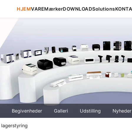
HJEM
VARE
Mærker
DOWNLOAD
Solutions
KONT
Begivenheder
Galleri
Udstilling
Nyheder
 lagerstyring