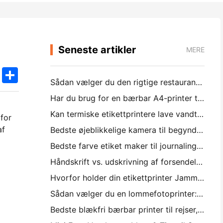
Seneste artikler
MERE
k
edIn
Twitter
Share
Sådan vælger du den rigtige restaurant software til din lille eller mellemstore restaurant
Har du brug for en bærbar A4-printer til lagerfakturaer? Hvad faktisk virker
Kan termiske etikettprintere lave vandtætte etiketter til små virksomhedsprodukter?
 for
af
Bedste øjeblikkelige kamera til begyndere, der ikke ønsker at spilde papir
Bedste farve etiket maker til journaling og scrapbooking: føj mere farve til hver side
Håndskrift vs. udskrivning af forsendelsesetiketter: Tips til små virksomheder i 2026
Hvorfor holder din etikettprinter Jamming?
Sådan vælger du en lommefotoprinter: En komplet guide til journaling, rejser og iPhone-brugere
Bedste blækfri bærbar printer til rejser, skole og mobil arbejde: Hanin MT620 Pro anmeldelse