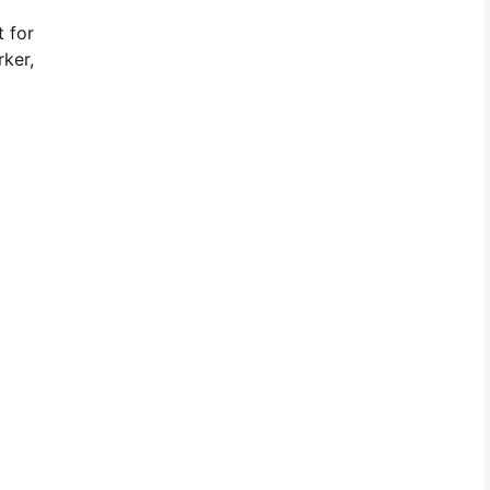
t for
rker,