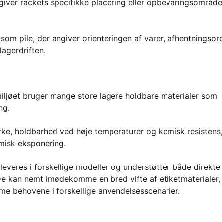
giver rackets specifikke placering eller opbevaringsområde
m pile, der angiver orienteringen af varer, afhentningsor
lagerdriften.
miljøet bruger mange store lagere holdbare materialer som
ng.
yrke, holdbarhed ved høje temperaturer og kemisk resistens
emisk eksponering.
everes i forskellige modeller og understøtter både direkte
 De kan nemt imødekomme en bred vifte af etiketmaterialer,
e behovene i forskellige anvendelsesscenarier.