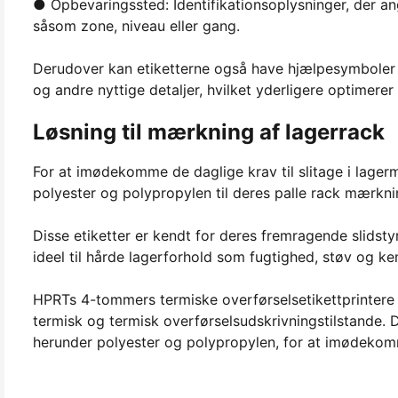
● Opbevaringssted: Identifikationsoplysninger, der an
såsom zone, niveau eller gang.
Derudover kan etiketterne også have hjælpesymboler so
og andre nyttige detaljer, hvilket yderligere optimerer 
Løsning til mærkning af lagerrack
For at imødekomme de daglige krav til slitage i lager
polyester og polypropylen til deres palle rack mærkni
Disse etiketter er kendt for deres fremragende slidst
ideel til hårde lagerforhold som fugtighed, støv og k
HPRTs 4-tommers termiske overførselsetikettprintere l
termisk og termisk overførselsudskrivningstilstande.
herunder polyester og polypropylen, for at imødekomm