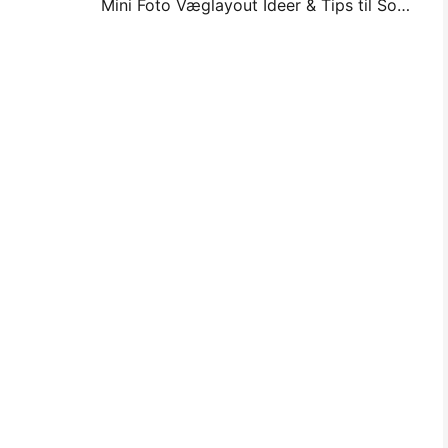
Mini Foto Væglayout Ideer & Tips til Soveværelse og Sovesal Dekoration