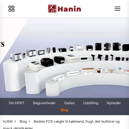
Om HPRT
Begivenheder
Galleri
Udstilling
Nyheder
Blog
HJEM
Blog
Bedste POS vægte til købmand, frugt, deli butikker og
snack detailkæder