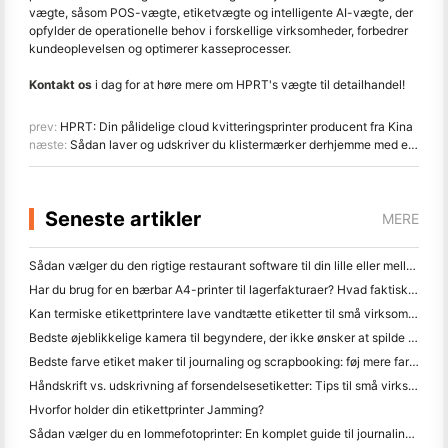
vægte, såsom POS-vægte, etiketvægte og intelligente AI-vægte, der
opfylder de operationelle behov i forskellige virksomheder, forbedrer
kundeoplevelsen og optimerer kasseprocesser.
Kontakt os
i dag for at høre mere om HPRT's vægte til detailhandel!
prev:
HPRT: Din pålidelige cloud kvitteringsprinter producent fra Kina
næste:
Sådan laver og udskriver du klistermærker derhjemme med en termisk printer
Seneste artikler
MERE
Sådan vælger du den rigtige restaurant software til din lille eller mellemstore restaurant
Har du brug for en bærbar A4-printer til lagerfakturaer? Hvad faktisk virker
Kan termiske etikettprintere lave vandtætte etiketter til små virksomhedsprodukter?
Bedste øjeblikkelige kamera til begyndere, der ikke ønsker at spilde papir
Bedste farve etiket maker til journaling og scrapbooking: føj mere farve til hver side
Håndskrift vs. udskrivning af forsendelsesetiketter: Tips til små virksomheder i 2026
Hvorfor holder din etikettprinter Jamming?
Sådan vælger du en lommefotoprinter: En komplet guide til journaling, rejser og iPhone-brugere