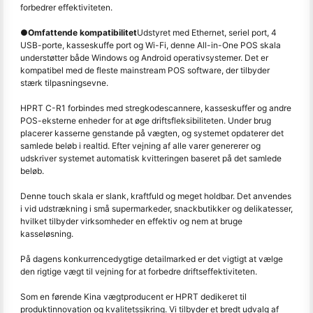
forbedrer effektiviteten.
●
Omfattende kompatibilitet
Udstyret med Ethernet, seriel port, 4
USB-porte, kasseskuffe port og Wi-Fi, denne All-in-One POS skala
understøtter både Windows og Android operativsystemer. Det er
kompatibel med de fleste mainstream POS software, der tilbyder
stærk tilpasningsevne.
HPRT C-R1 forbindes med stregkodescannere, kasseskuffer og andre
POS-eksterne enheder for at øge driftsfleksibiliteten. Under brug
placerer kasserne genstande på vægten, og systemet opdaterer det
samlede beløb i realtid. Efter vejning af alle varer genererer og
udskriver systemet automatisk kvitteringen baseret på det samlede
beløb.
Denne touch skala er slank, kraftfuld og meget holdbar. Det anvendes
i vid udstrækning i små supermarkeder, snackbutikker og delikatesser,
hvilket tilbyder virksomheder en effektiv og nem at bruge
kasseløsning.
På dagens konkurrencedygtige detailmarked er det vigtigt at vælge
den rigtige vægt til vejning for at forbedre driftseffektiviteten.
Som en førende Kina vægtproducent er HPRT dedikeret til
produktinnovation og kvalitetssikring. Vi tilbyder et bredt udvalg af