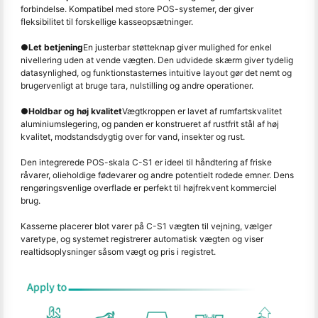
forbindelse. Kompatibel med store POS-systemer, der giver
fleksibilitet til forskellige kasseopsætninger.
●
Let betjening
En justerbar støtteknap giver mulighed for enkel
nivellering uden at vende vægten. Den udvidede skærm giver tydelig
datasynlighed, og funktionstasternes intuitive layout gør det nemt og
brugervenligt at bruge tara, nulstilling og andre operationer.
●
Holdbar og høj kvalitet
Vægtkroppen er lavet af rumfartskvalitet
aluminiumslegering, og panden er konstrueret af rustfrit stål af høj
kvalitet, modstandsdygtig over for vand, insekter og rust.
Den integrerede POS-skala C-S1 er ideel til håndtering af friske
råvarer, olieholdige fødevarer og andre potentielt rodede emner. Dens
rengøringsvenlige overflade er perfekt til højfrekvent kommerciel
brug.
Kasserne placerer blot varer på C-S1 vægten til vejning, vælger
varetype, og systemet registrerer automatisk vægten og viser
realtidsoplysninger såsom vægt og pris i registret.