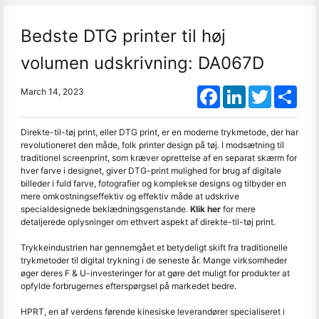
Bedste DTG printer til høj
volumen udskrivning: DA067D
Facebook
LinkedIn
Twitter
Shar
March 14, 2023
Direkte-til-tøj print, eller DTG print, er en moderne trykmetode, der har
revolutioneret den måde, folk printer design på tøj. I modsætning til
traditionel screenprint, som kræver oprettelse af en separat skærm for
hver farve i designet, giver DTG-print mulighed for brug af digitale
billeder i fuld farve, fotografier og komplekse designs og tilbyder en
mere omkostningseffektiv og effektiv måde at udskrive
specialdesignede beklædningsgenstande.
Klik her
for mere
detaljerede oplysninger om ethvert aspekt af direkte-til-tøj print.
Trykkeindustrien har gennemgået et betydeligt skift fra traditionelle
trykmetoder til digital trykning i de seneste år. Mange virksomheder
øger deres F & U-investeringer for at gøre det muligt for produkter at
opfylde forbrugernes efterspørgsel på markedet bedre.
HPRT, en af verdens førende kinesiske leverandører specialiseret i