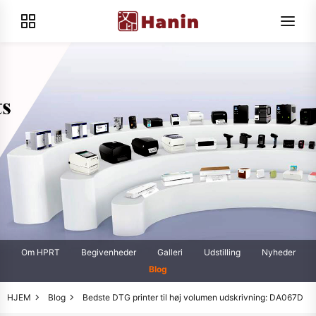
Om HPRT
Begivenheder
Galleri
Udstilling
Nyheder
Blog
HJEM
Blog
Bedste DTG printer til høj volumen udskrivning: DA067D