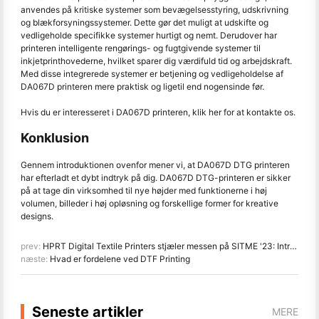
anvendes på kritiske systemer som bevægelsesstyring, udskrivning
og blækforsyningssystemer. Dette gør det muligt at udskifte og
vedligeholde specifikke systemer hurtigt og nemt. Derudover har
printeren intelligente rengørings- og fugtgivende systemer til
inkjetprinthovederne, hvilket sparer dig værdifuld tid og arbejdskraft.
Med disse integrerede systemer er betjening og vedligeholdelse af
DA067D printeren mere praktisk og ligetil end nogensinde før.
Hvis du er interesseret i DA067D printeren, klik her for at kontakte os.
Konklusion
Gennem introduktionen ovenfor mener vi, at DA067D DTG printeren
har efterladt et dybt indtryk på dig. DA067D DTG-printeren er sikker
på at tage din virksomhed til nye højder med funktionerne i høj
volumen, billeder i høj opløsning og forskellige former for kreative
designs.
prev:
HPRT Digital Textile Printers stjæler messen på SITME '23: Introduktion af DA182T Plus & DA188S
næste:
Hvad er fordelene ved DTF Printing
Seneste artikler
MERE