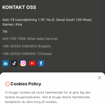
KONTAKT OSS
Add: Få rutevejledning 1-5F, No.8, Gaoqi South 12th Road,
Xiamen, Kina
Tel:
400-766-7666 (After-sales Service)
+86-(0)592-5885993 (English)
+86-(0)592-5885991 (Chinese)
Tilmeld dig vores e-mailliste
Cookies Policy
KONTAKT
Vi bruger cookies på vores hjemmeside for at give dig den
bedste brugeroplevelse. Ved at bruge denne hjemmeside
accepterer du dets brug af cookies.