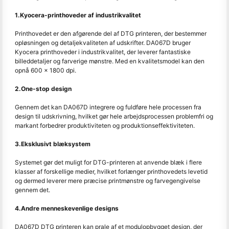
1.Kyocera-printhoveder af industrikvalitet
Printhovedet er den afgørende del af DTG printeren, der bestemmer
opløsningen og detaljekvaliteten af udskrifter. DA067D bruger
Kyocera printhoveder i industrikvalitet, der leverer fantastiske
billeddetaljer og farverige mønstre. Med en kvalitetsmodel kan den
opnå 600 x 1800 dpi.
2.One-stop design
Gennem det kan DA067D integrere og fuldføre hele processen fra
design til udskrivning, hvilket gør hele arbejdsprocessen problemfri og
markant forbedrer produktiviteten og produktionseffektiviteten.
3.Eksklusivt blæksystem
Systemet gør det muligt for DTG-printeren at anvende blæk i flere
klasser af forskellige medier, hvilket forlænger printhovedets levetid
og dermed leverer mere præcise printmønstre og farvegengivelse
gennem det.
4.Andre menneskevenlige designs
DA067D DTG printeren kan prale af et modulopbygget design, der