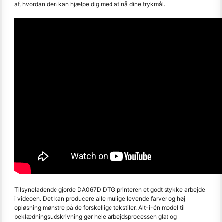
af, hvordan den kan hjælpe dig med at nå dine trykmål.
Tilsyneladende gjorde DA067D DTG printeren et godt stykke arbejde
i videoen. Det kan producere alle mulige levende farver og høj
opløsning mønstre på de forskellige tekstiler. Alt-i-én model til
beklædningsudskrivning gør hele arbejdsprocessen glat og