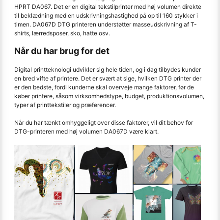
HPRT DA067. Det er en digital tekstilprinter med høj volumen direkte
til beklædning med en udskrivningshastighed på op til 160 stykker i
timen. DA067D DTG printeren understøtter masseudskrivning af T-
shirts, lærredsposer, sko, hatte osv.
Når du har brug for det
Digital printteknologi udvikler sig hele tiden, og i dag tilbydes kunder
en bred vifte af printere. Det er svært at sige, hvilken DTG printer der
er den bedste, fordi kunderne skal overveje mange faktorer, før de
køber printere, såsom virksomhedstype, budget, produktionsvolumen,
typer af printtekstiler og præferencer.
Når du har tænkt omhyggeligt over disse faktorer, vil dit behov for
DTG-printeren med høj volumen DA067D være klart.