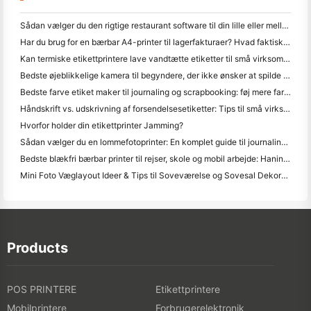
Sådan vælger du den rigtige restaurant software til din lille eller mellemstore restaurant
Har du brug for en bærbar A4-printer til lagerfakturaer? Hvad faktisk virker
Kan termiske etikettprintere lave vandtætte etiketter til små virksomhedsprodukter?
Bedste øjeblikkelige kamera til begyndere, der ikke ønsker at spilde papir
Bedste farve etiket maker til journaling og scrapbooking: føj mere farve til hver side
Håndskrift vs. udskrivning af forsendelsesetiketter: Tips til små virksomheder i 2026
Hvorfor holder din etikettprinter Jamming?
Sådan vælger du en lommefotoprinter: En komplet guide til journaling, rejser og iPhone-brugere
Bedste blækfri bærbar printer til rejser, skole og mobil arbejde: Hanin MT620 Pro anmeldelse
Mini Foto Væglayout Ideer & Tips til Soveværelse og Sovesal Dekoration
Products
POS PRINTERE
Etikettprintere
Mobilprintere
Forbrugerelektronik