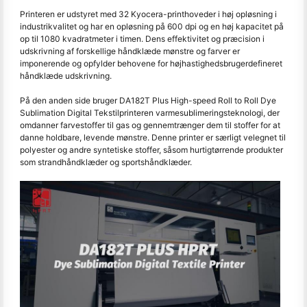
Printeren er udstyret med 32 Kyocera-printhoveder i høj opløsning i
industrikvalitet og har en opløsning på 600 dpi og en høj kapacitet på
op til 1080 kvadratmeter i timen. Dens effektivitet og præcision i
udskrivning af forskellige håndklæde mønstre og farver er
imponerende og opfylder behovene for højhastighedsbrugerdefineret
håndklæde udskrivning.
På den anden side bruger DA182T Plus High-speed Roll to Roll Dye
Sublimation Digital Tekstilprinteren varmesublimeringsteknologi, der
omdanner farvestoffer til gas og gennemtrænger dem til stoffer for at
danne holdbare, levende mønstre. Denne printer er særligt velegnet til
polyester og andre syntetiske stoffer, såsom hurtigtørrende produkter
som strandhåndklæder og sportshåndklæder.