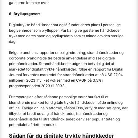
gæsterne kommer over.
6. Bryllupsgaver:
Digitaltrykte håndklæder har også fundet deres plads i personlige
begivenheder som bryllupper. Par kan give gæsterne håndklæder
trykt med deres navn og bryllupsdato som et minde om den særlige
dag.
Ifølge branchens rapporter er boligindretning, strandhåndklæder og
corporate branding de tre bedste anvendelser af disse digitale
printhåndklæder. Strandhåndklæder udgør en betydelig del af
markedet for digitalt trykte håndklæder. Ifølge en rapport fra Digital
Journal forventes markedet for strandhåndklæder at nå US$ 27,94
millioner i 2023, hvilket vokser med en CAGR på 3,5% i
prognoseperioden 2023 til 2033.
Efterspørgslen efter sådanne personlige varer har ført til et
blomstrende marked for digitale trykte håndklæder, både online og
offline. Talrige online platforme, såsom Etsy, er fyldt med sælgere, der
tilbyder et bredt udvalg af håndklæder, fra håndklæder og
badehåndklæder til strandhåndklæder, der viser populariteten og
potentialet af dette produkt.
Sådan får du digitale trykte håndklæder