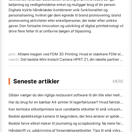
betjening og vedligeholdelse enkel og muliggør brug af én person.
Digitale trykte håndklæder kombinerer unik funktionalitet og
personalisering, hvilket gør dem egnede til brand promovering, brand
promovering aktiviteter eller enkeltpersoner, der leder efter unikke
gaver. Den fortsatte innovation og udvikling af digital printteknologi vil
drive flere felter til at omfavne bølgen af tilpasning.
prev:
Afsløre magien ved FDM 3D Printing: Hvad er stærkere FDM eller SLA?
næste:
Det bedste Mini Instant Camera HPRT Z1, din ideelle partner til fest og rejser
Seneste artikler
MERE
Sådan vælger du den rigtige restaurant software til din lille eller mellemstore restaurant
Har du brug for en bærbar A4-printer til lagerfakturaer? Hvad faktisk virker
Kan termiske etikettprintere lave vandtætte etiketter til små virksomhedsprodukter?
Bedste øjeblikkelige kamera til begyndere, der ikke ønsker at spilde papir
Bedste farve etiket maker til journaling og scrapbooking: føj mere farve til hver side
Håndskrift vs. udskrivning af forsendelsesetiketter: Tips til små virksomheder i 2026