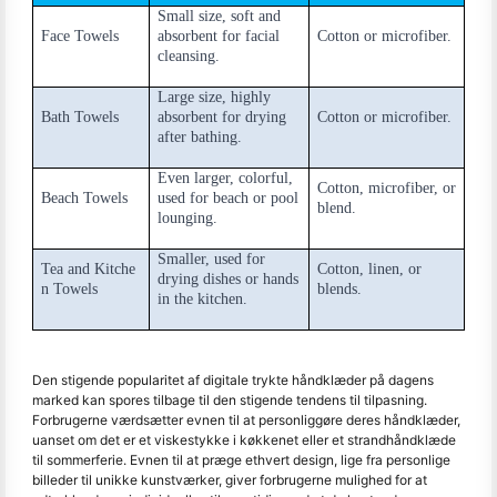
Small size, soft and
Face Towels
absorbent for facial
Cotton or microfiber.
cleansing.
Large size, highly
Bath Towels
absorbent for drying
Cotton or microfiber.
after bathing.
Even larger, colorful,
Cotton, microfiber, or
Beach Towels
used for beach or pool
blend.
lounging.
Smaller, used for
Tea and Kitche
Cotton, linen, or
drying dishes or hands
n Towels
blends.
in the kitchen.
Den stigende popularitet af digitale trykte håndklæder på dagens
marked kan spores tilbage til den stigende tendens til tilpasning.
Forbrugerne værdsætter evnen til at personliggøre deres håndklæder,
uanset om det er et viskestykke i køkkenet eller et strandhåndklæde
til sommerferie. Evnen til at præge ethvert design, lige fra personlige
billeder til unikke kunstværker, giver forbrugerne mulighed for at