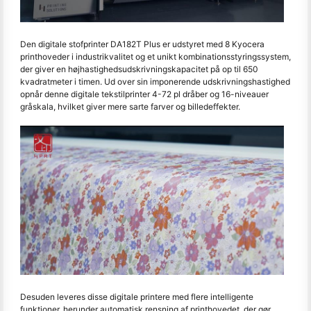
Den digitale stofprinter DA182T Plus er udstyret med 8 Kyocera
printhoveder i industrikvalitet og et unikt kombinationsstyringssystem,
der giver en højhastighedsudskrivningskapacitet på op til 650
kvadratmeter i timen. Ud over sin imponerende udskrivningshastighed
opnår denne digitale tekstilprinter 4-72 pl dråber og 16-niveauer
gråskala, hvilket giver mere sarte farver og billedeffekter.
Desuden leveres disse digitale printere med flere intelligente
funktioner, herunder automatisk rensning af printhovedet, der gør