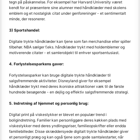
tegn på påskønnelse. For eksempel har Harvard University været
kendt for at præsentere sine alumner med håndklæder med skolens
emblem og et nostalgisk citat under genforeninger - et sentimentalt
minde, der resonerer.
3) Sportshandel:
Digitale trykte håndklæder kan tjene som fan merchandise eller spiller
tilbehør. NBA sælger f.eks. håndklæder trykt med holdemblemer og
motiverende citater - et samlerobjekt til enhver sportsentusiast.
4. Forlystelsesparkens gaver:
Forlystelsesparker kan bruge digitale trykte håndklæder til
salgsfremmende aktiviteter. Disneyland giver for eksempel
håndklæder trykt med deres ikoniske attraktioner væk til de første
hundrede besøgende - en dejlig og effektiv salgsfremmende strategi.
5. Indretning af hjemmet og personlig brug:
Digital print på viskestykker er blevet en populær trend i
boligindretning. Familier kan personliggøre deres køkken plads med
viskestykker med deres yndlingspriser, familieopskrifter eller endda
familiebilleder. Disse skræddersyede digitalt trykte håndklæder giver
et personligt præg og kan også tjene som gode samtalestarter, når