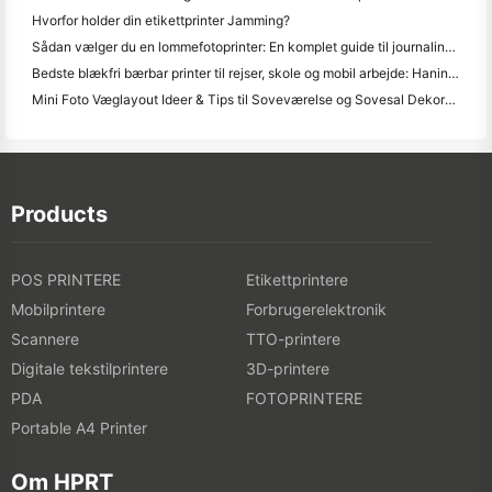
Hvorfor holder din etikettprinter Jamming?
Sådan vælger du en lommefotoprinter: En komplet guide til journaling, rejser og iPhone-brugere
Bedste blækfri bærbar printer til rejser, skole og mobil arbejde: Hanin MT620 Pro anmeldelse
Mini Foto Væglayout Ideer & Tips til Soveværelse og Sovesal Dekoration
Products
POS PRINTERE
Etikettprintere
Mobilprintere
Forbrugerelektronik
Scannere
TTO-printere
Digitale tekstilprintere
3D-printere
PDA
FOTOPRINTERE
Portable A4 Printer
Om HPRT