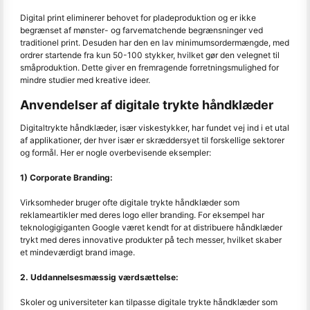
Digital print eliminerer behovet for pladeproduktion og er ikke
begrænset af mønster- og farvematchende begrænsninger ved
traditionel print. Desuden har den en lav minimumsordermængde, med
ordrer startende fra kun 50-100 stykker, hvilket gør den velegnet til
småproduktion. Dette giver en fremragende forretningsmulighed for
mindre studier med kreative ideer.
Anvendelser af digitale trykte håndklæder
Digitaltrykte håndklæder, især viskestykker, har fundet vej ind i et utal
af applikationer, der hver især er skræddersyet til forskellige sektorer
og formål. Her er nogle overbevisende eksempler:
1) Corporate Branding:
Virksomheder bruger ofte digitale trykte håndklæder som
reklameartikler med deres logo eller branding. For eksempel har
teknologigiganten Google været kendt for at distribuere håndklæder
trykt med deres innovative produkter på tech messer, hvilket skaber
et mindeværdigt brand image.
2. Uddannelsesmæssig værdsættelse:
Skoler og universiteter kan tilpasse digitale trykte håndklæder som