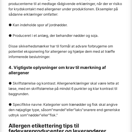
producenterne til at medtage rådgivende erklæringer, når der er risiko
for krydskontakt med allergener under produktionen. Eksempler på
sådanne erklæringer omfatter:
● Kan indeholde spor af jordnødder.
● Produceret i et anlæg, der behandler nødder og soja.
Disse sikkerhedsmærker har til formål at advare forbrugerne om
potentiel eksponering for allergener og hjælpe dem med at træffe
informerede beslutninger.
4. Vigtigste oplysninger om krav til mærkning af
allergener
● Skriftstørrelse og kontrast: Allergenerklæringer skal være lette at
læse, med en skriftstørrelse på mindst 6 punkter og klar kontrast til
baggrunden.
● Specifikke navne: Kategorier som trænødder og fisk skal angive
den nøjagtige type, såsom
"
mandel
"
eller
"
laks
"
snarere end generiske
udtryk som
"
nødder
"
eller
"
fisk.
"
Allergen etikettering tips til
fødevareproducenter og leverandører