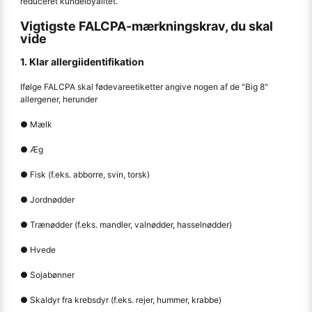
reduceret kundeloyalitet.
Vigtigste FALCPA-mærkningskrav, du skal
vide
1. Klar allergiidentifikation
Ifølge FALCPA skal fødevareetiketter angive nogen af de "Big 8"
allergener, herunder
● Mælk
● Æg
● Fisk (f.eks. abborre, svin, torsk)
● Jordnødder
● Trænødder (f.eks. mandler, valnødder, hasselnødder)
● Hvede
● Sojabønner
● Skaldyr fra krebsdyr (f.eks. rejer, hummer, krabbe)