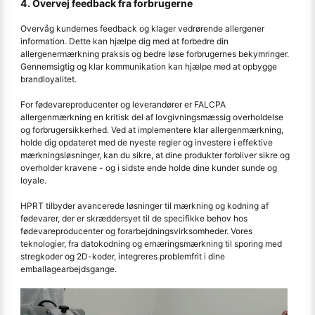
4. Overvej feedback fra forbrugerne
Overvåg kundernes feedback og klager vedrørende allergener
information. Dette kan hjælpe dig med at forbedre din
allergenermærkning praksis og bedre løse forbrugernes bekymringer.
Gennemsigtig og klar kommunikation kan hjælpe med at opbygge
brandloyalitet.
For fødevareproducenter og leverandører er FALCPA
allergenmærkning en kritisk del af lovgivningsmæssig overholdelse
og forbrugersikkerhed. Ved at implementere klar allergenmærkning,
holde dig opdateret med de nyeste regler og investere i effektive
mærkningsløsninger, kan du sikre, at dine produkter forbliver sikre og
overholder kravene - og i sidste ende holde dine kunder sunde og
loyale.
HPRT tilbyder avancerede løsninger til mærkning og kodning af
fødevarer, der er skræddersyet til de specifikke behov hos
fødevareproducenter og forarbejdningsvirksomheder. Vores
teknologier, fra datokodning og ernæringsmærkning til sporing med
stregkoder og 2D-koder, integreres problemfrit i dine
emballagearbejdsgange.