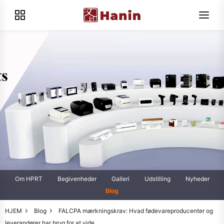
Om HPRT
Begivenheder
Galleri
Udstilling
Nyheder
Blog
HJEM
Blog
FALCPA mærkningskrav: Hvad fødevareproducenter og
leverandører har brug for at vide