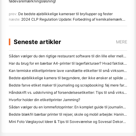
fødevaremærkningsløsning!
prev:
De bedste øjeblikkelige kameraer til bryllupper og fester
næste:
2024 CLP Regulation Update: Forbedring af kemikaliemærkesikkerhed og læsbarhed
Seneste artikler
MERE
Sådan vælger du den rigtige restaurant software til din lille eller mellemstore restaurant
Har du brug for en bærbar A4-printer til lagerfakturaer? Hvad faktisk virker
Kan termiske etikettprintere lave vandtætte etiketter til små virksomhedsprodukter?
Bedste øjeblikkelige kamera til begyndere, der ikke ønsker at spilde papir
Bedste farve etiket maker til journaling og scrapbooking: føj mere farve til hver side
Håndskrift vs. udskrivning af forsendelsesetiketter: Tips til små virksomheder i 2026
Hvorfor holder din etikettprinter Jamming?
Sådan vælger du en lommefotoprinter: En komplet guide til journaling, rejser og iPhone-brugere
Bedste blækfri bærbar printer til rejser, skole og mobil arbejde: Hanin MT620 Pro anmeldelse
Mini Foto Væglayout Ideer & Tips til Soveværelse og Sovesal Dekoration