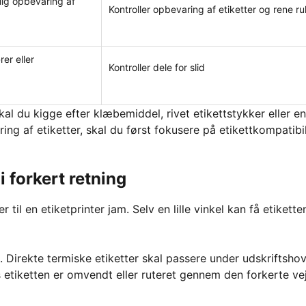
rlig opbevaring af
Kontroller opbevaring af etiketter og rene rul
er eller
Kontroller dele for slid
l du kigge efter klæbemiddel, rivet etikettstykker eller en
ng af etiketter, skal du først fokusere på etikettkompatibil
 i forkert retning
il en etiketprinter jam. Selv en lille vinkel kan få etiketten
ng. Direkte termiske etiketter skal passere under udskriftsho
etiketten er omvendt eller ruteret gennem den forkerte vej