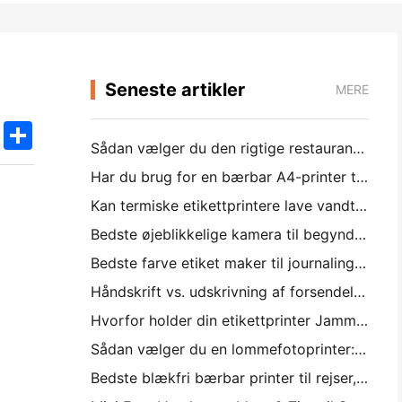
Seneste artikler
MERE
k
edIn
Twitter
Share
Sådan vælger du den rigtige restaurant software til din lille eller mellemstore restaurant
Har du brug for en bærbar A4-printer til lagerfakturaer? Hvad faktisk virker
Kan termiske etikettprintere lave vandtætte etiketter til små virksomhedsprodukter?
Bedste øjeblikkelige kamera til begyndere, der ikke ønsker at spilde papir
Bedste farve etiket maker til journaling og scrapbooking: føj mere farve til hver side
Håndskrift vs. udskrivning af forsendelsesetiketter: Tips til små virksomheder i 2026
Hvorfor holder din etikettprinter Jamming?
Sådan vælger du en lommefotoprinter: En komplet guide til journaling, rejser og iPhone-brugere
Bedste blækfri bærbar printer til rejser, skole og mobil arbejde: Hanin MT620 Pro anmeldelse