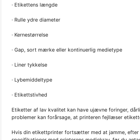
· Etikettens længde
· Rulle ydre diameter
· Kernestørrelse
· Gap, sort mærke eller kontinuerlig medietype
· Liner tykkelse
· Lybemiddeltype
· Etikettstivhed
Etiketter af lav kvalitet kan have ujævne foringer, dår
problemer kan forårsage, at printeren fejllæser etiket
Hvis din etikettprinter fortsætter med at jamme, efter 
specifikationer med printerens mediekrav, før du antag