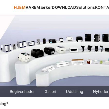
HJEM
VARE
Mærker
DOWNLOAD
Solutions
KONT
Begivenheder
Galleri
Udstilling
Nyheder
ming?