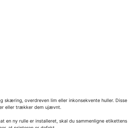
lig skæring, overdreven lim eller inkonsekvente huller. Disse
ter eller trækker dem ujævnt.
at en ny rulle er installeret, skal du sammenligne etikettens
er, at printeren er defekt.