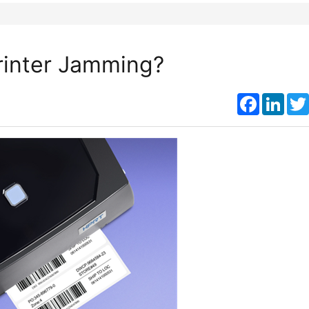
printer Jamming?
Faceboo
Link