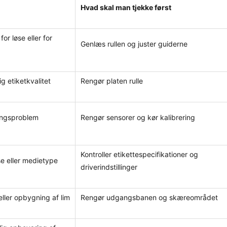
Hvad skal man tjekke først
or løse eller for
Genlæs rullen og juster guiderne
g etiketkvalitet
Rengør platen rulle
ringsproblem
Rengør sensorer og kør kalibrering
Kontroller etikettespecifikationer og
lse eller medietype
driverindstillinger
ller opbygning af lim
Rengør udgangsbanen og skæreområdet