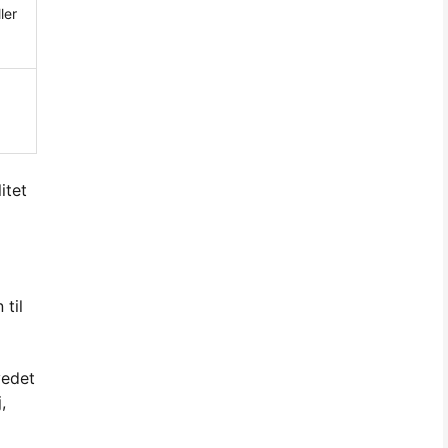
ler
itet
 til
vedet
,