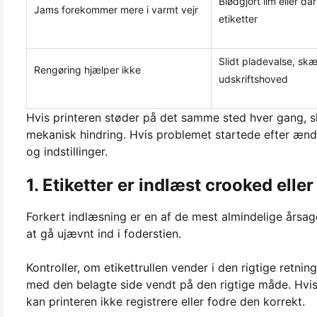
Blødgjort lim eller då
Jams forekommer mere i varmt vejr
etiketter
Slidt pladevalse, skær
Rengøring hjælper ikke
udskriftshoved
Hvis printeren støder på det samme sted hver gang, ska
mekanisk hindring. Hvis problemet startede efter ændri
og indstillinger.
1. Etiketter er indlæst crooked eller
Forkert indlæsning er en af de mest almindelige årsager t
at gå ujævnt ind i foderstien.
Kontroller, om etikettrullen vender i den rigtige retni
med den belagte side vendt på den rigtige måde. Hvis 
kan printeren ikke registrere eller fodre den korrekt.