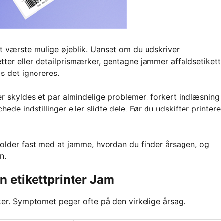
t værste mulige øjeblik. Uanset om du udskriver
etter eller detailprismærker, gentagne jammer affaldsetikett
s det ignoreres.
er skyldes et par almindelige problemer: forkert indlæsning
ede indstillinger eller slidte dele. Før du udskifter printere
 holder fast med at jamme, hvordan du finder årsagen, og
n.
in etikettprinter Jam
er. Symptomet peger ofte på den virkelige årsag.