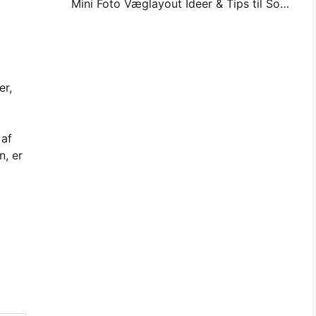
Mini Foto Væglayout Ideer & Tips til Soveværelse og Sovesal Dekoration
er,
 af
n, er