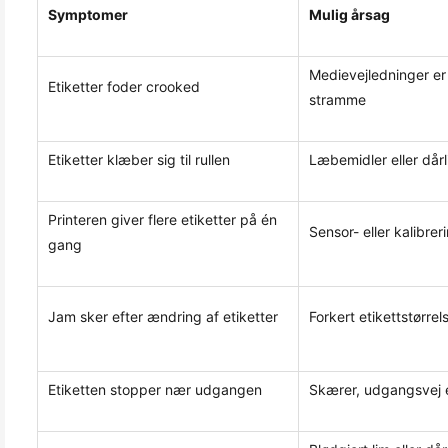
Symptomer
Mulig årsag
Medievejledninger er f
Etiketter foder crooked
stramme
Etiketter klæber sig til rullen
Læbemidler eller dårli
Printeren giver flere etiketter på én
Sensor- eller kalibre
gang
Jam sker efter ændring af etiketter
Forkert etikettstørre
Etiketten stopper nær udgangen
Skærer, udgangsvej e