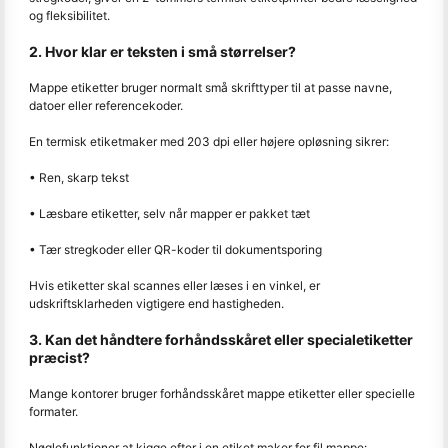
og fleksibilitet.
2. Hvor klar er teksten i små størrelser?
Mappe etiketter bruger normalt små skrifttyper til at passe navne,
datoer eller referencekoder.
En termisk etiketmaker med 203 dpi eller højere opløsning sikrer:
• Ren, skarp tekst
• Læsbare etiketter, selv når mapper er pakket tæt
• Tær stregkoder eller QR-koder til dokumentsporing
Hvis etiketter skal scannes eller læses i en vinkel, er
udskriftsklarheden vigtigere end hastigheden.
3. Kan det håndtere forhåndsskåret eller specialetiketter
præcist?
Mange kontorer bruger forhåndsskåret mappe etiketter eller specielle
formater.
Nøglefunktioner at kigge efter i en etiket maker for fil mappe: