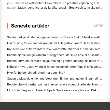
prev:
Bedste etikettprinter til elektrikere: En praktisk vejledning til ledning og panelmærkning
næste:
Sådan identificerer du kvalitetspapir | Beskyt dit termiske printer udskriftshoved
Seneste artikler
MERE
Sådan vælger du den rigtige restaurant software til din lille eller mellemstore restaurant
Har du brug for en bærbar A4-printer til lagerfakturaer? Hvad faktisk virker
Kan termiske etikettprintere lave vandtætte etiketter til små virksomhedsprodukter?
Bedste øjeblikkelige kamera til begyndere, der ikke ønsker at spilde papir
Bedste farve etiket maker til journaling og scrapbooking: føj mere farve til hver side
Håndskrift vs. udskrivning af forsendelsesetiketter: Tips til små virksomheder i 2026
Hvorfor holder din etikettprinter Jamming?
Sådan vælger du en lommefotoprinter: En komplet guide til journaling, rejser og iPhone-brugere
Bedste blækfri bærbar printer til rejser, skole og mobil arbejde: Hanin MT620 Pro anmeldelse
Mini Foto Væglayout Ideer & Tips til Soveværelse og Sovesal Dekoration