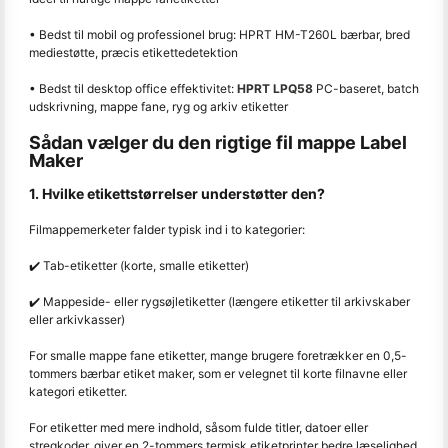
• Bedst til mobil og professionel brug: HPRT HM-T260L bærbar, bred
mediestøtte, præcis etikettedetektion
• Bedst til desktop office effektivitet:
HPRT LPQ58
PC-baseret, batch
udskrivning, mappe fane, ryg og arkiv etiketter
Sådan vælger du den rigtige fil mappe Label
Maker
1. Hvilke etikettstørrelser understøtter den?
Filmappemerketer falder typisk ind i to kategorier:
✔️ Tab-etiketter (korte, smalle etiketter)
✔️ Mappeside- eller rygsøjletiketter (længere etiketter til arkivskaber
eller arkivkasser)
For smalle mappe fane etiketter, mange brugere foretrækker en 0,5-
tommers bærbar etiket maker, som er velegnet til korte filnavne eller
kategori etiketter.
For etiketter med mere indhold, såsom fulde titler, datoer eller
stregkoder, giver en 2-tommers termisk etiketprinter bedre læselighed