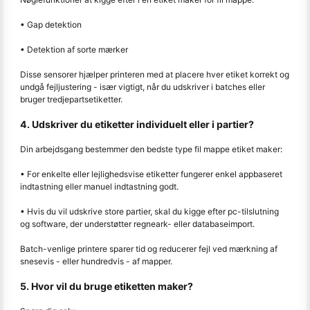
• Gap detektion
• Detektion af sorte mærker
Disse sensorer hjælper printeren med at placere hver etiket korrekt og
undgå fejljustering - især vigtigt, når du udskriver i batches eller
bruger tredjepartsetiketter.
4. Udskriver du etiketter individuelt eller i partier?
Din arbejdsgang bestemmer den bedste type fil mappe etiket maker:
• For enkelte eller lejlighedsvise etiketter fungerer enkel appbaseret
indtastning eller manuel indtastning godt.
• Hvis du vil udskrive store partier, skal du kigge efter pc-tilslutning
og software, der understøtter regneark- eller databaseimport.
Batch-venlige printere sparer tid og reducerer fejl ved mærkning af
snesevis - eller hundredvis - af mapper.
5. Hvor vil du bruge etiketten maker?