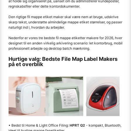
at holde sig organiseret på, uanset om du administrerer kundeposter,
regnskabsfiler eller delte kontordokumenter.
Den rigtige fil mappe etiket maker skal være nem at bruge, udskrive
skarp tekst, understøtte almindelige mappe etiket størrelser, og passer
naturligt ind i, hvordan du arbejder.
Nedenfor er vores tre bedste fil mappe etiketter makere for 2026, hver
designet til en anden virkelig arkivering scenario: let kontorbrug, mobil
professionelt arbejde og desktop batch mærkning.
Hurtige valg: Bedste File Map Label Makers
på et overblik
• Bedst til Home & Light Office Filing:
HPRT Q2
- kompakt, Bluetooth,
ideel til hurtige mappe fanetiketter