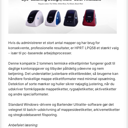
Hvis du administrerer et stort antal mapper og har brug for
konsekvente, professionelle resultater, er HPRT LPQ58 et stærkt valg
- især til pc-baserede arbejdsprocesser.
Denne kompakte 2 tommers termiske etikettprinter fungerer godt til
daglige kontoropgaver og tilbyder pålidelig ydeevne og nem
betjening. Det understøtter justerbare etikettbredder, så brugerne kan
håndtere forskellige mappe etikettformater med minimal opsætning.
Detektion af sorte mærker og huller sikrer nøjagtig justering, når du
udskriver formklippede mappetiketter, rygsøjletiketter, aktivetiketter
og andre specialformater.
Standard Windows-drivere og Bartender Ultralite-software gør det
velegnet til batch-udskrivning af mappesideetiketter, arkivemetiketter
og stregkodebaseret filsporing.
Anbefalet læsning: