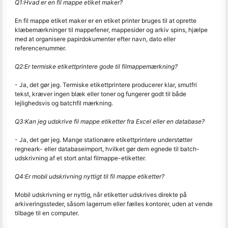
Q1:
Hvad er en fil mappe etiket maker?
En fil mappe etiket maker er en etiket printer bruges til at oprette
klæbemærkninger til mappefener, mappesider og arkiv spins, hjælpe
med at organisere papirdokumenter efter navn, dato eller
referencenummer.
Q2:
Er termiske etikettprintere gode til filmappemærkning?
- Ja, det gør jeg. Termiske etikettprintere producerer klar, smutfri
tekst, kræver ingen blæk eller toner og fungerer godt til både
lejlighedsvis og batchfil mærkning.
Q3:
Kan jeg udskrive fil mappe etiketter fra Excel eller en database?
- Ja, det gør jeg. Mange stationære etikettprintere understøtter
regneark- eller databaseimport, hvilket gør dem egnede til batch-
udskrivning af et stort antal filmappe-etiketter.
Q4:
Er mobil udskrivning nyttigt til fil mappe etiketter?
Mobil udskrivning er nyttig, når etiketter udskrives direkte på
arkiveringssteder, såsom lagerrum eller fælles kontorer, uden at vende
tilbage til en computer.