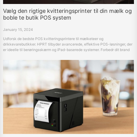
Vælg den rigtige kvitteringsprinter til din mælk og
boble te butik POS system
January 15, 2024
Udforsk de bedste POS kvitteringsprintere til mælketeer og
drikkevarebutikker. HPRT tilbyder avancerede, effektive POS-løsninger, der
er ideelle til berøringsskærm og iPad-baserede systemer. Forbedr dit brand
med pålidelige termiske printere med høj hastighed.