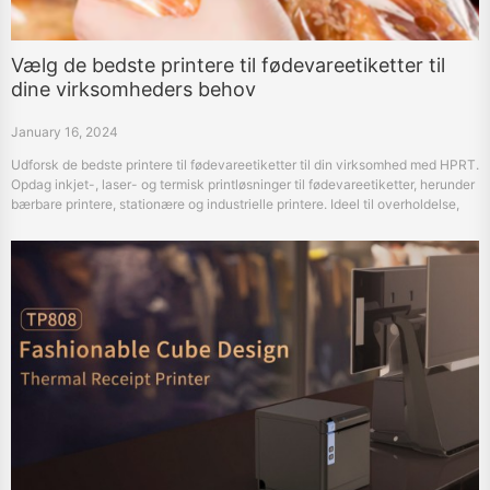
Vælg de bedste printere til fødevareetiketter til
dine virksomheders behov
January 16, 2024
Udforsk de bedste printere til fødevareetiketter til din virksomhed med HPRT.
Opdag inkjet-, laser- og termisk printløsninger til fødevareetiketter, herunder
bærbare printere, stationære og industrielle printere. Ideel til overholdelse,
kvalitet og effektivitet i fødevaremærkning