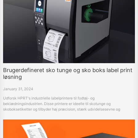
Brugerdefineret sko tunge og sko boks label print
løsning
January 31, 2024
Udforsk HPRT's industrielle labelprintere til fodtøj- og
beklædningsindustrien. Disse printere er ideelle til skotunge og
skoboksetiketter og tilbyder høj præcision, stærk udvidelsesevne og
kompatibilitet med forskellige materialer og designsoftware.