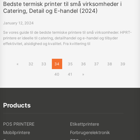
Bedste termisk printer til små virksomheder i
Catering, Detail og E-handel (2024)
January 12, 2024
Se vores guide til de bedste termiske printere til små virksomheder. HPRT-
printere er ideelle til catering, detailhandel og e-handel og tilbyder
effektivitet, alsidighed og kvalitet. Fra kvittering til
forsendelsesetiketprintere, find den perfekte pasform til din virksomheds
behov.
«
32
33
34
35
36
37
38
39
40
41
»
Products
POS PRINTERE
Etikettprintere
Mobilprintere
Forbrugerelektronik