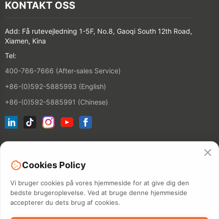
KONTAKT OSS
Add: Få rutevejledning 1-5F, No.8, Gaoqi South 12th Road,
Xiamen, Kina
Tel:
400-766-7666 (After-sales Service)
+86-(0)592-5885993 (English)
+86-(0)592-5885991 (Chinese)
Tilmeld dig vores e-mailliste
Cookies Policy
KONTAKT
Vi bruger cookies på vores hjemmeside for at give dig den
bedste brugeroplevelse. Ved at bruge denne hjemmeside
accepterer du dets brug af cookies.