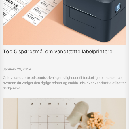
Top 5 spørgsmål om vandtætte labelprintere
January 29, 2024
Oplev vandtætte etiketudskrivningsmuligheder til forskellige brancher. Lær,
hvordan du vælger den rigtige printer og endda udskriver vandtætte etiketter
derhjemme.