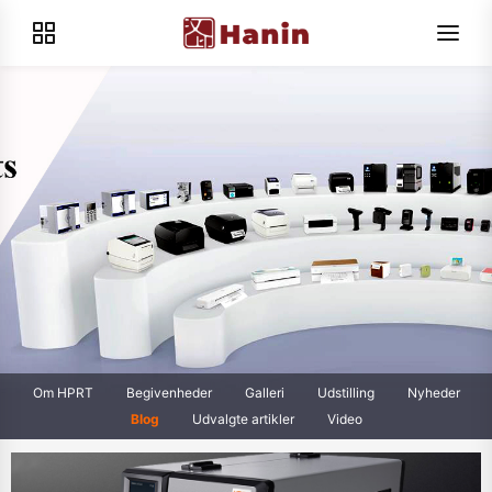
Om HPRT
Begivenheder
Galleri
Udstilling
Nyheder
Blog
Udvalgte artikler
Video