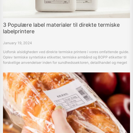
3 Populære label materialer til direkte termiske
labelprintere
January 19, 2024
Udforsk alsidigheden ved direkte termiske printere i vores omfattende guide.
Oplev termiske syntetiske etiketter, termiske armbånd og BOPP etiketter til
forskellige anvendelser inden for sundhedssektoren, detailhandel og meget
mere med HPRT's avancerede printløsninger.