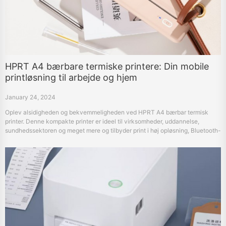
HPRT A4 bærbare termiske printere: Din mobile
printløsning til arbejde og hjem
January 24, 2024
Oplev alsidigheden og bekvemmeligheden ved HPRT A4 bærbar termisk
printer. Denne kompakte printer er ideel til virksomheder, uddannelse,
sundhedssektoren og meget mere og tilbyder print i høj opløsning, Bluetooth-
forbindelse og langvarig batterilevetid. Perfekt til printbehov på farten.