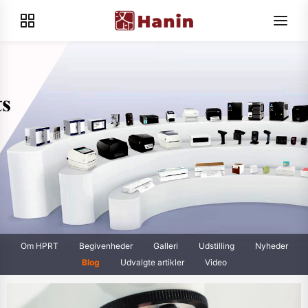
Om HPRT
Begivenheder
Galleri
Udstilling
Nyheder
Blog
Udvalgte artikler
Video