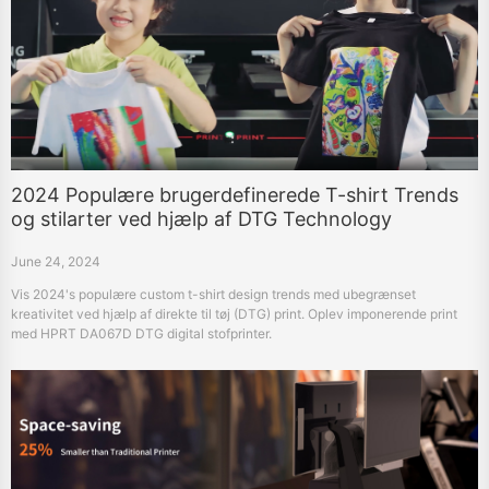
2024 Populære brugerdefinerede T-shirt Trends
og stilarter ved hjælp af DTG Technology
June 24, 2024
Vis 2024's populære custom t-shirt design trends med ubegrænset
kreativitet ved hjælp af direkte til tøj (DTG) print. Oplev imponerende print
med HPRT DA067D DTG digital stofprinter.