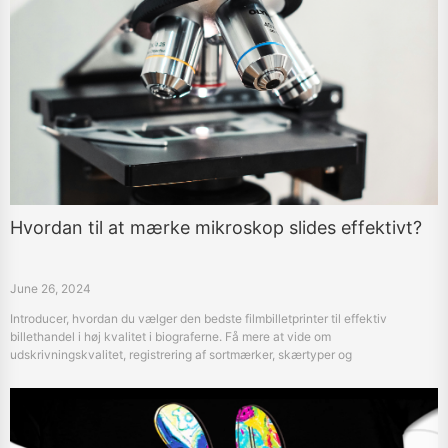
Hvordan til at mærke mikroskop slides effektivt?
June 26, 2024
Introducer, hvordan du vælger den bedste filmbilletprinter til effektiv
billethandel i høj kvalitet i biograferne. Få mere at vide om
udskrivningskvalitet, registrering af sortmærker, skærtyper og
tilslutningsmuligheder.