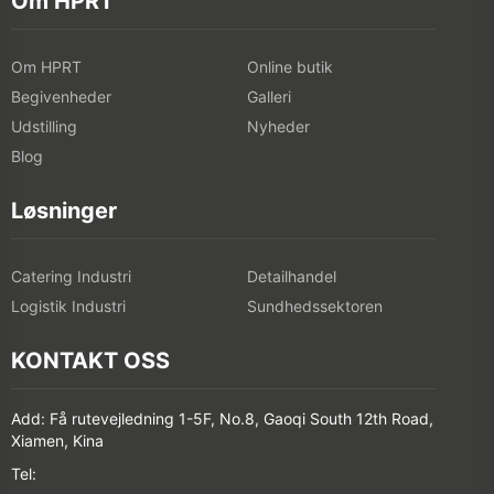
Begivenheder
Galleri
Udstilling
Nyheder
Blog
Løsninger
Catering Industri
Detailhandel
Logistik Industri
Sundhedssektoren
KONTAKT OSS
Add: Få rutevejledning 1-5F, No.8, Gaoqi South 12th Road,
Xiamen, Kina
Tel:
400-766-7666 (After-sales Service)
+86-(0)592-5885993 (English)
+86-(0)592-5885991 (Chinese)