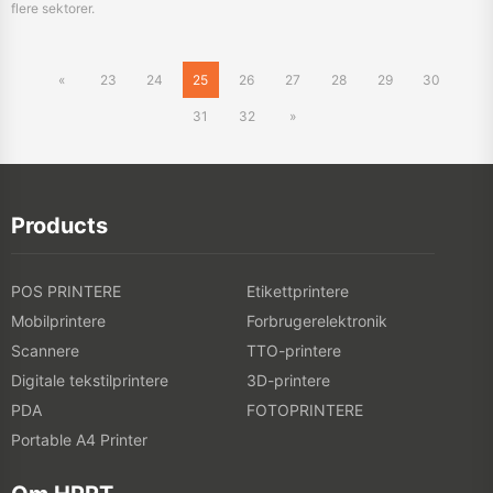
31
32
»
Products
POS PRINTERE
Etikettprintere
Mobilprintere
Forbrugerelektronik
Scannere
TTO-printere
Digitale tekstilprintere
3D-printere
PDA
FOTOPRINTERE
Portable A4 Printer
Om HPRT
Om HPRT
Online butik