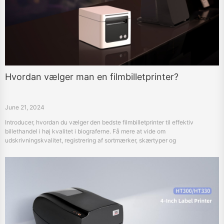
Hvordan vælger man en filmbilletprinter?
June 21, 2024
Introducer, hvordan du vælger den bedste filmbilletprinter til effektiv
billethandel i høj kvalitet i biograferne. Få mere at vide om
udskrivningskvalitet, registrering af sortmærker, skærtyper og
tilslutningsmuligheder.