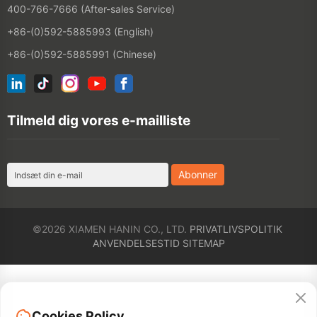
Tilmeld dig vores e-mailliste
©2026 XIAMEN HANIN CO., LTD.
PRIVATLIVSPOLITIK
ANVENDELSESTID
SITEMAP
Cookies Policy