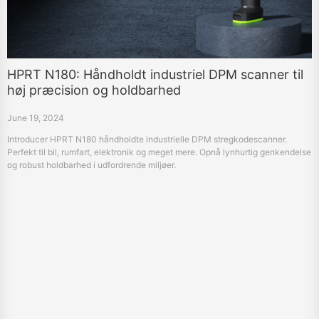
HPRT N180: Håndholdt industriel DPM scanner til
høj præcision og holdbarhed
June 19, 2024
Introducer HPRT N180 håndholdte industrielle DPM stregkodescanner.
Perfekt til bil, rumfart, elektronik og meget mere. Opnå lynhurtig genkendelse
og robust holdbarhed i udfordrende miljøer.