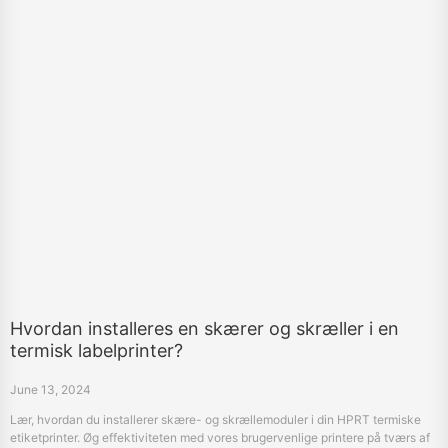
Hvordan installeres en skærer og skræller i en
termisk labelprinter?
June 13, 2024
Lær, hvordan du installerer skære- og skrællemoduler i din HPRT termiske
etiketprinter. Øg effektiviteten med vores brugervenlige printere på tværs af
flere sektorer.
«
23
24
25
26
27
28
29
30