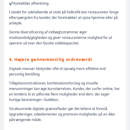
✔️
Kontaktløs afhentning
I stedet for udelukkende at stole på fodtrafik kan restauranter fange
efterspørgslen fra kunder, der foretrækker at spise hjemme eller på
arbejde.
Denne diversificering af indtægtsstrømmer øger
modstandsdygtigheden og giver restauranterne mulighed for at
operere ud over den fysiske siddekapacitet.
4. Højere gennemsnitlig ordreværdi
Digitale menuer tilskynder ofte til opsælg mere effektivt end
personlig bestilling.
Tilføjelsesinstruktioner, kombinationsforslag og visuelle
menuvisninger kan øge kurvstørrelsen. Kunder, der surfer online, har
en tendens til at udforske flere muligheder end dem, der tager
hurtige beslutninger i butikken.
Strukturerede digitale grænseflader gør det lettere at foreslå
opgraderinger, sideelementer og premium-muligheder på en ikke-
påtrængende måde.