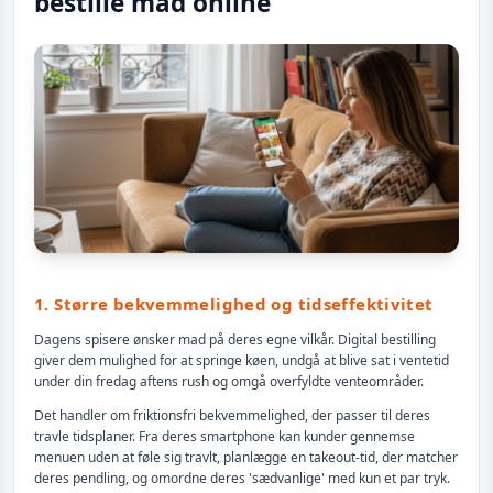
bestille mad online
1. Større bekvemmelighed og tidseffektivitet
Dagens spisere ønsker mad på deres egne vilkår. Digital bestilling
giver dem mulighed for at springe køen, undgå at blive sat i ventetid
under din fredag aftens rush og omgå overfyldte venteområder.
Det handler om friktionsfri bekvemmelighed, der passer til deres
travle tidsplaner. Fra deres smartphone kan kunder gennemse
menuen uden at føle sig travlt, planlægge en takeout-tid, der matcher
deres pendling, og omordne deres 'sædvanlige' med kun et par tryk.