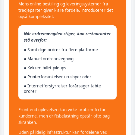
Mens online bestilling og leveringssystemer fra
tredjeparter giver klare fordele, introducerer det
også kompleksitet.
Når ordremængden stiger, kan restauranter
stå overfor:
● Samtidige ordrer fra flere platforme
● Manuel ordreanlægning
● Køkken billet pileups
● Printerforsinkelser i rushperioder
● Internetforstyrrelser forårsager tabte
ordrer
Front-end oplevelsen kan virke problemfri for
kunderne, men driftsbelastning opstår ofte bag
skranken.
Uden pålidelig infrastruktur kan fordelene ved