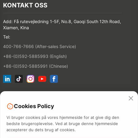
KONTAKT OSS
Add: Få rutevejledning 1-5F, No.8, Gaoqi South 12th Road,
Xiamen, Kina
Tel:
400-766-7666 (After-sales Service)
+86-(0)592-5885993 (English)
+86-(0)592-5885991 (Chinese)
Tilmeld dig vores e-mailliste
Cookies Policy
KONTAKT
Vi bruger cookies på vores hjemmeside for at give dig den
bedste brugeroplevelse. Ved at bruge denne hjemmeside
accepterer du dets brug af cookies.