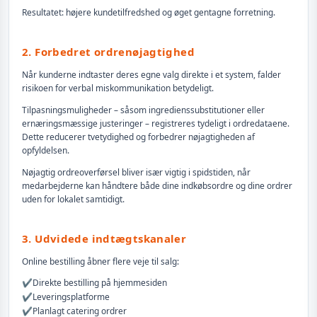
Resultatet: højere kundetilfredshed og øget gentagne forretning.
2. Forbedret ordrenøjagtighed
Når kunderne indtaster deres egne valg direkte i et system, falder
risikoen for verbal miskommunikation betydeligt.
Tilpasningsmuligheder – såsom ingredienssubstitutioner eller
ernæringsmæssige justeringer – registreres tydeligt i ordredataene.
Dette reducerer tvetydighed og forbedrer nøjagtigheden af
opfyldelsen.
Nøjagtig ordreoverførsel bliver især vigtig i spidstiden, når
medarbejderne kan håndtere både dine indkøbsordre og dine ordrer
uden for lokalet samtidigt.
3. Udvidede indtægtskanaler
Online bestilling åbner flere veje til salg:
✔️
Direkte bestilling på hjemmesiden
✔️
Leveringsplatforme
✔️
Planlagt catering ordrer