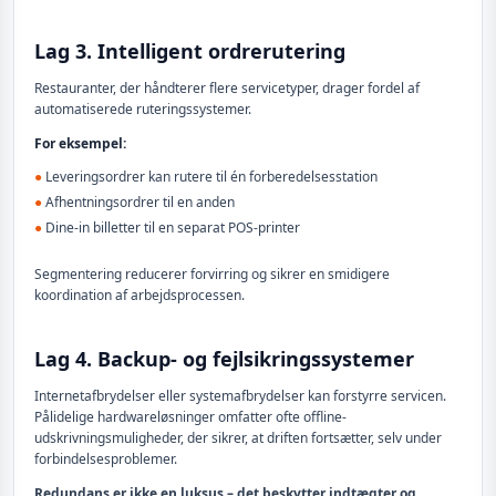
Lag 3. Intelligent ordrerutering
Restauranter, der håndterer flere servicetyper, drager fordel af
automatiserede ruteringssystemer.
For eksempel:
●
Leveringsordrer kan rutere til én forberedelsesstation
●
Afhentningsordrer til en anden
●
Dine-in billetter til en separat POS-printer
Segmentering reducerer forvirring og sikrer en smidigere
koordination af arbejdsprocessen.
Lag 4. Backup- og fejlsikringssystemer
Internetafbrydelser eller systemafbrydelser kan forstyrre servicen.
Pålidelige hardwareløsninger omfatter ofte offline-
udskrivningsmuligheder, der sikrer, at driften fortsætter, selv under
forbindelsesproblemer.
Redundans er ikke en luksus – det beskytter indtægter og