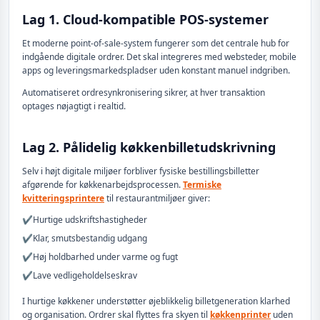
Lag 1. Cloud-kompatible POS-systemer
Et moderne point-of-sale-system fungerer som det centrale hub for
indgående digitale ordrer. Det skal integreres med websteder, mobile
apps og leveringsmarkedspladser uden konstant manuel indgriben.
Automatiseret ordresynkronisering sikrer, at hver transaktion
optages nøjagtigt i realtid.
Lag 2. Pålidelig køkkenbilletudskrivning
Selv i højt digitale miljøer forbliver fysiske bestillingsbilletter
afgørende for køkkenarbejdsprocessen.
Termiske
kvitteringsprintere
til restaurantmiljøer giver:
✔️
Hurtige udskriftshastigheder
✔️
Klar, smutsbestandig udgang
✔️
Høj holdbarhed under varme og fugt
✔️
Lave vedligeholdelseskrav
I hurtige køkkener understøtter øjeblikkelig billetgeneration klarhed
og organisation. Ordrer skal flyttes fra skyen til
køkkenprinter
uden