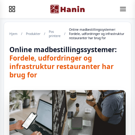
Online madbestillingssystemer:
Pos
Hjem
/
Produkter
/
/
Fordele, udfordringer og infrastruktur
printere
restauranter har brug for
Online madbestillingssystemer:
Fordele, udfordringer og
infrastruktur restauranter har
brug for