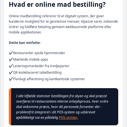
Hvad er online mad bestilling?
Online madbestilling refererer til et digitalt system, der giver
kunderne mulighed for at gennemse menuer, tilpasse varer, indsende
ordrer og fuldføre betaling gennem webbaserede platforme eller
mobile applikationer.
Dette kan omfatte:
✔️
Restauranter ejede hjemmesider
✔️
Mærkede mobile apps
✔️
Leveringsmarkeder fra tredjeparter
✔️
QR-kodebaseret tabelbestilling
✔️
Planlagt afhentning og kantkantside systemer
I alle tilfælde stammer bestillingen fra skyen og skal præcist
overføres til restaurantens interne arbejdsproces. Hver ordre
skal ankomme præcis, hvor dit personale forventer det -
problemfrit integreret i dit POS-system og udskrevet
øjeblikkeligt via en pålidelig
POS-printer
.