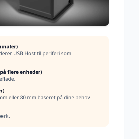
minaler)
erer USB-Host til periferi som
 på flere enheder)
eflade.
r)
 mm eller 80 mm baseret på dine behov
værk.