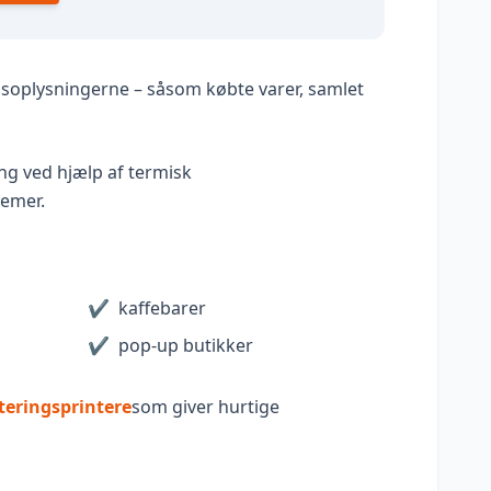
gsoplysningerne – såsom købte varer, samlet
ng ved hjælp af termisk
temer.
✔
kaffebarer
✔
pop-up butikker
teringsprintere
som giver hurtige