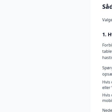
Såd
Valge
1. 
Forb
table
hast
Spørg
opsæt
Hvis 
eller
Hvis
mobil
Nede