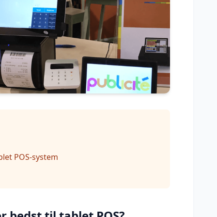
ablet POS-system
r bedst til tablet POS?