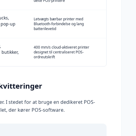
delte POS-printere
ucks,
Letvægts bærbar printer med
, pop-up
Bluetooth-forbindelse og lang
batterilevetid
,
400 mm/s cloud-aktiveret printer
 butikker,
designet til centraliseret POS-
ordreutskrift
kvitteringer
r. I stedet for at bruge en dedikeret POS-
let, der kører POS-software.