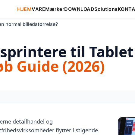
HJEM
VARE
Mærker
DOWNLOAD
Solutions
KONT
en normal billedstørrelse?
sprintere til Table
øb Guide (2026)
rne detailhandel og
frihedsvirksomheder flytter i stigende