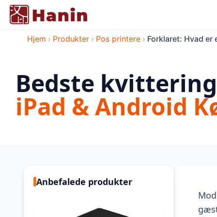
Hjem
›
Produkter
›
Pos printere
›
Forklaret: Hvad er 
Bedste kvittering
iPad & Android K
Anbefalede produkter
Mode
gæst