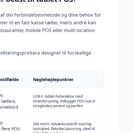
r af din forbindelsesmetode og dine behov for
r til en fast kasse tæller, mens andre kan
estauranter, mobile POS eller multi-location
itteringsprintere designet til forskellige
stilfælde
Nøglehøjdepunkter
r,
USB-C-tablet-forbindelse med
 tællere,
strømforsyning, indbygget POS-hub til
stregkodescannere og periferi
krivebord
r,
260 mm/s netværksutskrift med høj
 flere POS-
hastighed, fleksibel placering, ideel til