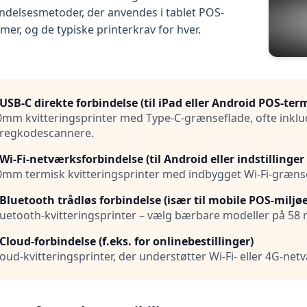
ndelsesmetoder, der anvendes i tablet POS-
mer, og de typiske printerkrav for hver.
 USB-C direkte forbindelse (til iPad eller Android POS-ter
0mm kvitteringsprinter med Type-C-grænseflade, ofte inklud
tregkodescannere.
 Wi-Fi-netværksforbindelse (til Android eller indstillinger
0mm termisk kvitteringsprinter med indbygget Wi-Fi-græns
 Bluetooth trådløs forbindelse (især til mobile POS-miljøe
luetooth-kvitteringsprinter – vælg bærbare modeller på 58
 Cloud-forbindelse (f.eks. for onlinebestillinger)
oud-kvitteringsprinter, der understøtter Wi-Fi- eller 4G-net