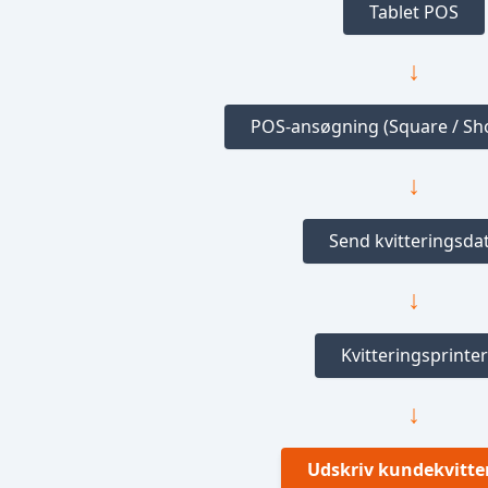
Tablet POS
↓
POS-ansøgning (Square / Shop
↓
Send kvitteringsda
↓
Kvitteringsprinter
↓
Udskriv kundekvitte