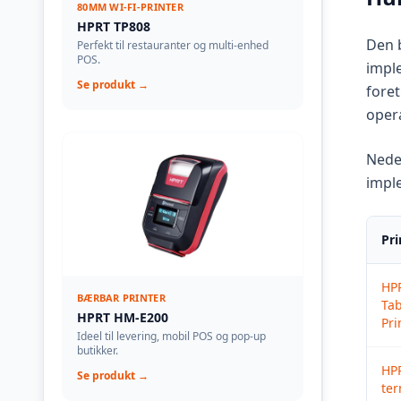
80MM WI-FI-PRINTER
HPRT TP808
Den b
Perfekt til restauranter og multi-enhed
POS.
imple
Se produkt →
foret
opera
Neden
impl
Pri
HP
BÆRBAR PRINTER
Tab
HPRT HM-E200
Pri
Ideel til levering, mobil POS og pop-up
butikker.
HP
Se produkt →
ter