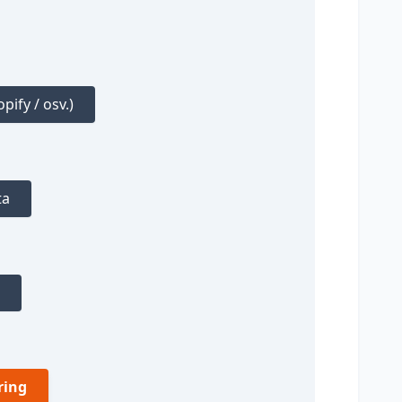
ify / osv.)
ta
ring