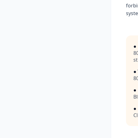
forbi
syste
●
8
s
●
8
●
B
●
Cl