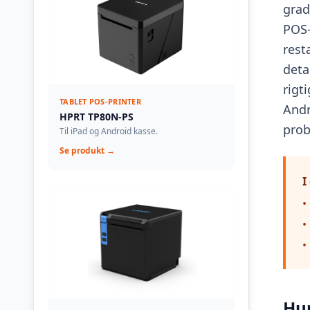
grad
POS-
rest
deta
rigt
TABLET POS-PRINTER
Andr
HPRT TP80N-PS
prob
Til iPad og Android kasse.
Se produkt →
I
•
•
•
Hur