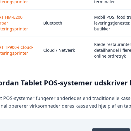
tteringsprinter
terminaler
RT HM-E200
Mobil POS, food tr
rbar
Bluetooth
leveringstjenester
tteringsprinter
butikker
Kæde restauranter
T TP900-i Cloud-
Cloud / Netværk
detailhandel i flere
tteringsprinter
online ordretryk
rdan Tablet POS-systemer udskriver 
t POS-systemer fungerer anderledes end traditionelle kasse
nal opererer virksomheder deres kasse ved hjælp af en tab