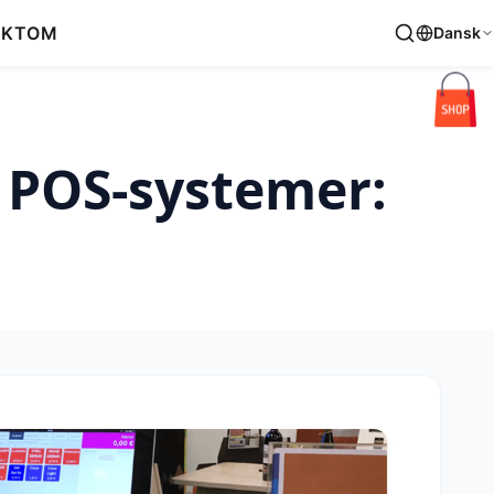
AKT
OM
Dansk
t POS-systemer: