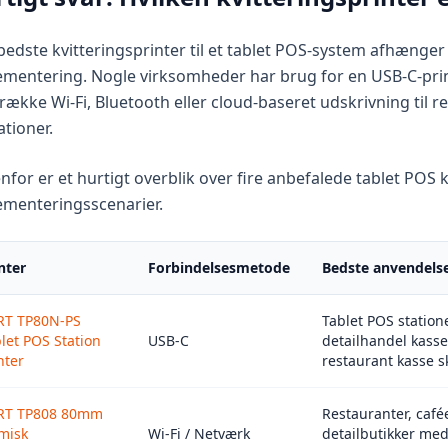
edste kvitteringsprinter til et tablet POS-system afhænge
mentering. Nogle virksomheder har brug for en USB-C-printe
række Wi-Fi, Bluetooth eller cloud-baseret udskrivning til r
tioner.
for er et hurtigt overblik over fire anbefalede tablet POS kv
ementeringsscenarier.
nter
Forbindelsesmetode
Bedste anvendelse
RT TP80N-PS
Tablet POS statione
let POS Station
USB-C
detailhandel kasse
nter
restaurant kasse s
RT TP808 80mm
Restauranter, cafée
misk
Wi-Fi / Netværk
detailbutikker med