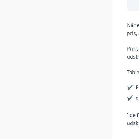
Når e
pris,
Print
udsk
Table
✔
R
✔
d
I de 
udskr