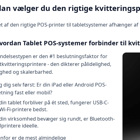
an vælger du den rigtige kvitteringspr
t af den rigtige POS-printer til tabletsystemer afhænger af 
Hvordan Tablet POS-systemer forbinder til kvi
indelsestypen er den #1 beslutningsfaktor for
tkvitteringsprintere - den dikterer pålidelighed,
ighed og skalerbarhed.
 dig selv først: Er din iPad eller Android POS-
ning fast eller mobil?
din tablet forbliver på ét sted, fungerer USB-C-
 Wi-Fi-printere bedst.
 din virksomhed bevæger sig rundt, er Bluetooth-
printere ideelle.
nfor er de mest almindelige