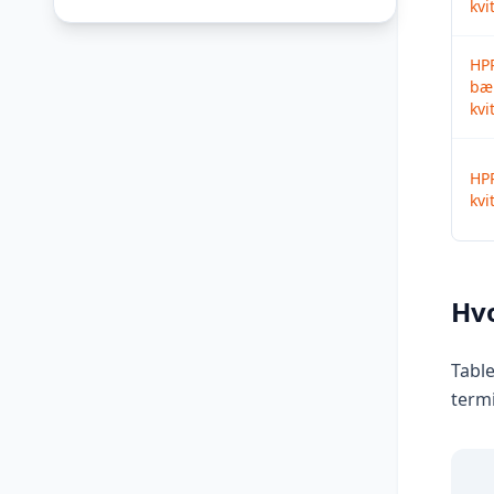
kvi
HP
bæ
kvi
HPR
kvi
Hvo
Table
termi