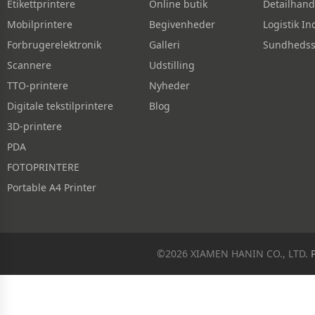
Etikettprintere
Online butik
Detailhand
Mobilprintere
Begivenheder
Logistik In
Forbrugerelektronik
Galleri
Sundhedss
Scannere
Udstilling
TTO-printere
Nyheder
Digitale tekstilprintere
Blog
3D-printere
PDA
FOTOPRINTERE
Portable A4 Printer
©2026 XIAMEN HANIN CO., LTD.