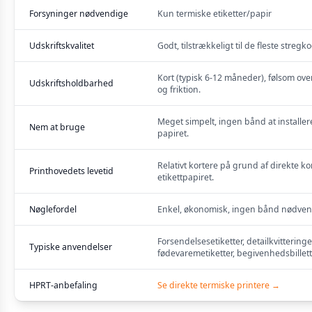
Forsyninger nødvendige
Kun termiske etiketter/papir
Udskriftskvalitet
Godt, tilstrækkeligt til de fleste stregk
Kort (typisk 6-12 måneder), følsom over
Udskriftsholdbarhed
og friktion.
Meget simpelt, ingen bånd at installere
Nem at bruge
papiret.
Relativt kortere på grund af direkte k
Printhovedets levetid
etikettpapiret.
Nøglefordel
Enkel, økonomisk, ingen bånd nødven
Forsendelsesetiketter, detailkvitteringer
Typiske anvendelser
fødevaremetiketter, begivenhedsbillett
HPRT-anbefaling
Se direkte termiske printere →