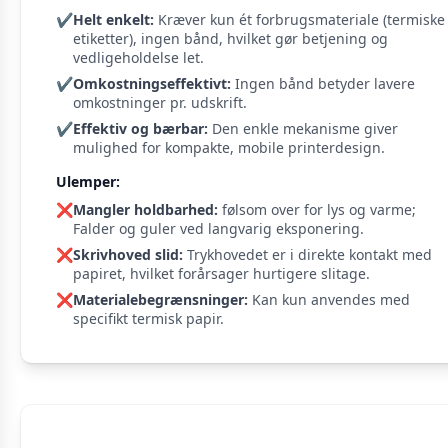
✔️
Helt enkelt:
Kræver kun ét forbrugsmateriale (termiske
etiketter), ingen bånd, hvilket gør betjening og
vedligeholdelse let.
✔️
Omkostningseffektivt:
Ingen bånd betyder lavere
omkostninger pr. udskrift.
✔️
Effektiv og bærbar:
Den enkle mekanisme giver
mulighed for kompakte, mobile printerdesign.
Ulemper:
❌
Mangler holdbarhed:
følsom over for lys og varme;
Falder og guler ved langvarig eksponering.
❌
Skrivhoved slid:
Trykhovedet er i direkte kontakt med
papiret, hvilket forårsager hurtigere slitage.
❌
Materialebegrænsninger:
Kan kun anvendes med
specifikt termisk papir.