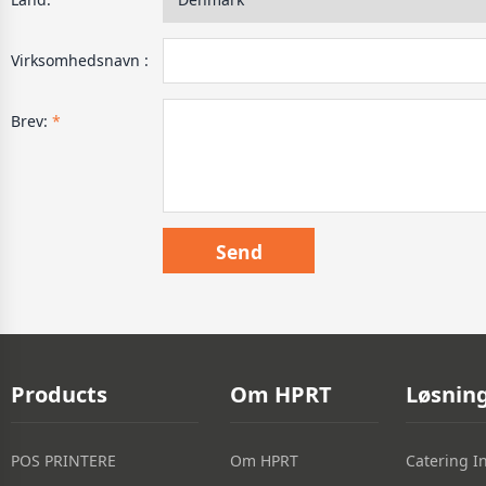
Virksomhedsnavn :
Brev:
*
Products
Om HPRT
Løsnin
POS PRINTERE
Om HPRT
Catering I