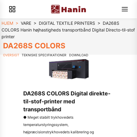
HJEM
>
VARE
>
DIGITAL TEXTILE PRINTERS
>
DA268S
COLORS Hanin højhastigheds transportbånd Digital Directo-til-stof
printer
DA268S COLORS
OVERSIGT
TEKNISKE SPECIFIKATIONER
DOWNLOAD
DA268S COLORS Digital direkte-
til-stof-printer med
transportbånd
● Meget stabilt trykhovedets
temperaturstyringssystem,
højpræcisionstrykhovedets kalibrering og