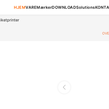
HJEM
VARE
Mærker
DOWNLOAD
Solutions
KONT
iketprinter
OVE