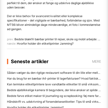
perfekt til dem, der ønsker at fange og udskrive daglige øjeblikke
uden besvær.
Der er ikke behov for avanceret kvalitet eller komplekse
specifikationer - det vigtigste er bærbarhed, forbindelse og sjov. Med
MT56i bliver almindelige dage mindeværdige, et foto i lommestørrelse
ad gangen.
prev:
Bedste blækfri bærbar printer til rejser, skole og mobil arbejde: Hanin MT620 Pro anmeldelse
næste:
Hvorfor holder din etikettprinter Jamming?
Seneste artikler
MERE
Sådan vælger du den rigtige restaurant software til din lille eller mellemstore restaurant
Har du brug for en bærbar A4-printer til lagerfakturaer? Hvad faktisk virker
Kan termiske etikettprintere lave vandtætte etiketter til små virksomhedsprodukter?
Bedste øjeblikkelige kamera til begyndere, der ikke ønsker at spilde papir
Bedste farve etiket maker til journaling og scrapbooking: føj mere farve til hver side
Håndskrift vs. udskrivning af forsendelsesetiketter: Tips til små virksomheder i 2026
Hvorfor holder din etikettprinter Jamming?