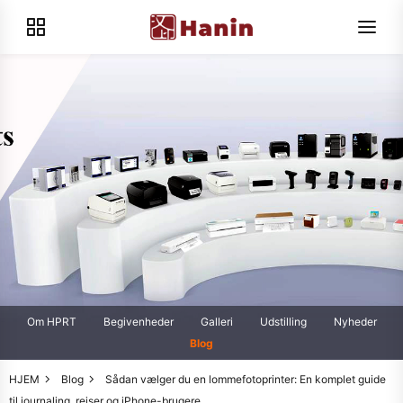
Om HPRT
Begivenheder
Galleri
Udstilling
Nyheder
Blog
HJEM
Blog
Sådan vælger du en lommefotoprinter: En komplet guide
til journaling, rejser og iPhone-brugere