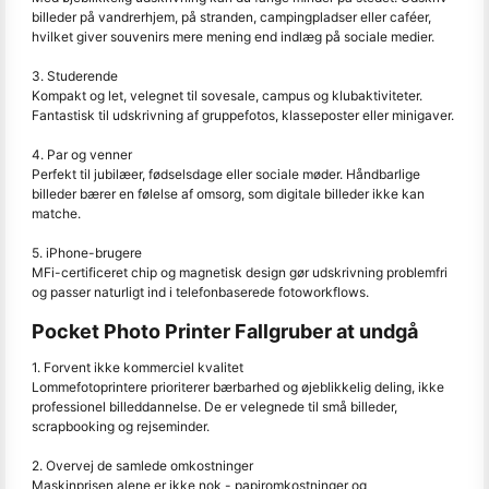
billeder på vandrerhjem, på stranden, campingpladser eller caféer,
hvilket giver souvenirs mere mening end indlæg på sociale medier.
3. Studerende
Kompakt og let, velegnet til sovesale, campus og klubaktiviteter.
Fantastisk til udskrivning af gruppefotos, klasseposter eller minigaver.
4. Par og venner
Perfekt til jubilæer, fødselsdage eller sociale møder. Håndbarlige
billeder bærer en følelse af omsorg, som digitale billeder ikke kan
matche.
5. iPhone-brugere
MFi-certificeret chip og magnetisk design gør udskrivning problemfri
og passer naturligt ind i telefonbaserede fotoworkflows.
Pocket Photo Printer Fallgruber at undgå
1. Forvent ikke kommerciel kvalitet
Lommefotoprintere prioriterer bærbarhed og øjeblikkelig deling, ikke
professionel billeddannelse. De er velegnede til små billeder,
scrapbooking og rejseminder.
2. Overvej de samlede omkostninger
Maskinprisen alene er ikke nok - papiromkostninger og