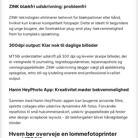
ZINK blækfri udskrivning: problemfri
ZINK-teknologien eliminerer behovet for blækpatroner eller bånd,
hvilket kun kræver kompatibelt fotopapir. Dette er ideelt til begyndere
og unge brugere, der foretrækker plug-and-play-bekvemmelighed
frem for kompleks opsætning.
300dpi output: Klar nok til daglige billeder
MT56i understøtter udskrift på 300 dpi og leverer skarpe billeder, der
er velegnede til journaling, tegnebogsstørrelser, rejsesnapshots og
vennegruppebilleder. ZINK-udskrivning lægger vægt på øjeblikkelig
optagelse, retro stil og lysdeling snarere end professionel kvalitet
output.
Hanin HeyPhoto App: Kreativitet møder bekvemmelighed
Sammen med Hanin HeyPhoto-appen kan brugerne anvende filtre,
oprette collages eller udskrive dynamiske AR-fotos. Forvandle
rejsefotos til små hukommelseskort, udskriv gruppebilleder på fester
eller design scrapbook layouts - dit telefongalleri bliver håndgribelige
minder.
Hvem bør overveje en lommefotoprinter