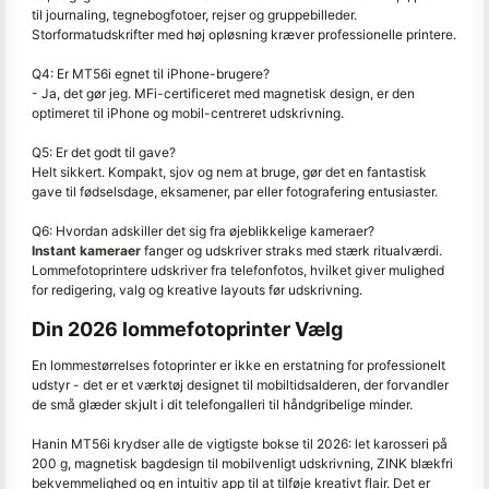
til journaling, tegnebogfotoer, rejser og gruppebilleder.
Storformatudskrifter med høj opløsning kræver professionelle printere.
Q4: Er MT56i egnet til iPhone-brugere?
- Ja, det gør jeg. MFi-certificeret med magnetisk design, er den
optimeret til iPhone og mobil-centreret udskrivning.
Q5: Er det godt til gave?
Helt sikkert. Kompakt, sjov og nem at bruge, gør det en fantastisk
gave til fødselsdage, eksamener, par eller fotografering entusiaster.
Q6: Hvordan adskiller det sig fra øjeblikkelige kameraer?
Instant kameraer
fanger og udskriver straks med stærk ritualværdi.
Lommefotoprintere udskriver fra telefonfotos, hvilket giver mulighed
for redigering, valg og kreative layouts før udskrivning.
Din 2026 lommefotoprinter Vælg
En lommestørrelses fotoprinter er ikke en erstatning for professionelt
udstyr - det er et værktøj designet til mobiltidsalderen, der forvandler
de små glæder skjult i dit telefongalleri til håndgribelige minder.
Hanin MT56i krydser alle de vigtigste bokse til 2026: let karosseri på
200 g, magnetisk bagdesign til mobilvenligt udskrivning, ZINK blækfri
bekvemmelighed og en intuitiv app til at tilføje kreativt flair. Det er