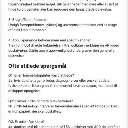
tilgængelighed betyder noget. Billige enheder med dyre eller svært at
finde forbrugsmaterialer kan reducere den langsigtede oplevelse.
3. Brug officielt fotopapir
Undgå farveproblemer, syltetøj og uoverensstemmelser ved at bruge
officielt Hanin fotopapir.
4. App Experience betyder mere end specifikationer
Tjek for mobil direkte forbindelse, filtre, collage værktøjer og AR video
udskrivning. Dårlig app brugervenlighed undergraver den generelle
oplevelse.
Ofte stillede spørgsmål
Q1: Er en lommefotoprinter værd at købe?
Ja, hvis du ofte tager billeder, dagbog, rejser eller ønsker at dele
fysiske kopier. Ikke egnet til kommerciel kvalitet output, men ideel til
afslappet optagelse.
Q2: Kræver ZINK-printere blækpatroner?
Nr. ZINK-teknologi integrerer farvematerialer i specielt fotopapir; Det
er kun papiret, der skal udskiftes.
Q3: Er udskrifter klare?
Ja, daglige små billeder er klare. MT56i udskriver ved 300 dpi, perfekt