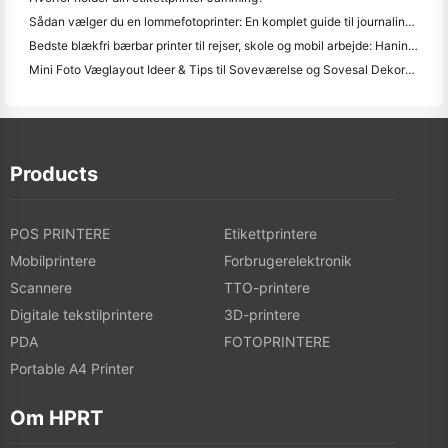
Sådan vælger du en lommefotoprinter: En komplet guide til journaling, rejser og iPhone-brugere
Bedste blækfri bærbar printer til rejser, skole og mobil arbejde: Hanin MT620 Pro anmeldelse
Mini Foto Væglayout Ideer & Tips til Soveværelse og Sovesal Dekoration
Products
POS PRINTERE
Etikettprintere
Mobilprintere
Forbrugerelektronik
Scannere
TTO-printere
Digitale tekstilprintere
3D-printere
PDA
FOTOPRINTERE
Portable A4 Printer
Om HPRT