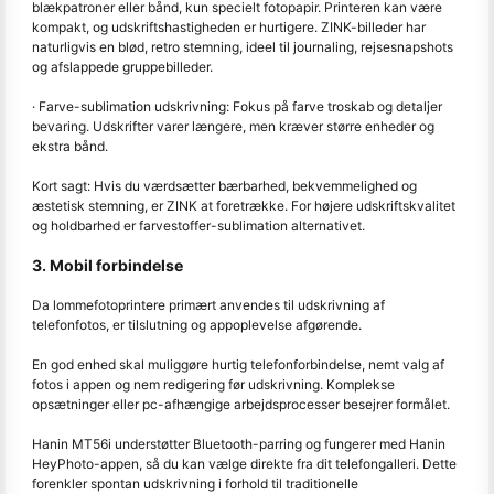
blækpatroner eller bånd, kun specielt fotopapir. Printeren kan være
kompakt, og udskriftshastigheden er hurtigere. ZINK-billeder har
naturligvis en blød, retro stemning, ideel til journaling, rejsesnapshots
og afslappede gruppebilleder.
· Farve-sublimation udskrivning: Fokus på farve troskab og detaljer
bevaring. Udskrifter varer længere, men kræver større enheder og
ekstra bånd.
Kort sagt: Hvis du værdsætter bærbarhed, bekvemmelighed og
æstetisk stemning, er ZINK at foretrække. For højere udskriftskvalitet
og holdbarhed er farvestoffer-sublimation alternativet.
3. Mobil forbindelse
Da lommefotoprintere primært anvendes til udskrivning af
telefonfotos, er tilslutning og appoplevelse afgørende.
En god enhed skal muliggøre hurtig telefonforbindelse, nemt valg af
fotos i appen og nem redigering før udskrivning. Komplekse
opsætninger eller pc-afhængige arbejdsprocesser besejrer formålet.
Hanin MT56i understøtter Bluetooth-parring og fungerer med Hanin
HeyPhoto-appen, så du kan vælge direkte fra dit telefongalleri. Dette
forenkler spontan udskrivning i forhold til traditionelle