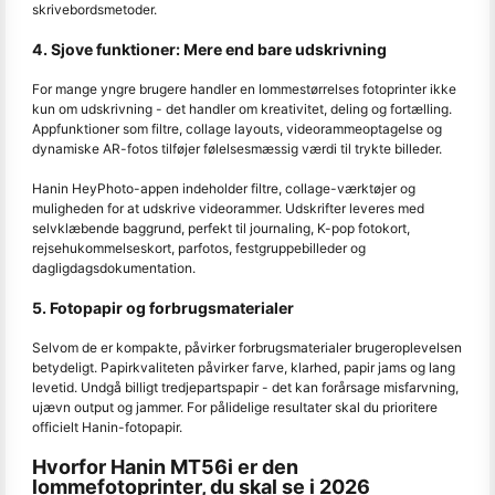
skrivebordsmetoder.
4. Sjove funktioner: Mere end bare udskrivning
For mange yngre brugere handler en lommestørrelses fotoprinter ikke
kun om udskrivning - det handler om kreativitet, deling og fortælling.
Appfunktioner som filtre, collage layouts, videorammeoptagelse og
dynamiske AR-fotos tilføjer følelsesmæssig værdi til trykte billeder.
Hanin HeyPhoto-appen indeholder filtre, collage-værktøjer og
muligheden for at udskrive videorammer. Udskrifter leveres med
selvklæbende baggrund, perfekt til journaling, K-pop fotokort,
rejsehukommelseskort, parfotos, festgruppebilleder og
dagligdagsdokumentation.
5. Fotopapir og forbrugsmaterialer
Selvom de er kompakte, påvirker forbrugsmaterialer brugeroplevelsen
betydeligt. Papirkvaliteten påvirker farve, klarhed, papir jams og lang
levetid. Undgå billigt tredjepartspapir - det kan forårsage misfarvning,
ujævn output og jammer. For pålidelige resultater skal du prioritere
officielt Hanin-fotopapir.
Hvorfor Hanin MT56i er den
lommefotoprinter, du skal se i 2026