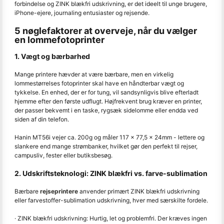
forbindelse og ZINK blækfri udskrivning, er det ideelt til unge brugere,
iPhone-ejere, journaling entusiaster og rejsende.
5 nøglefaktorer at overveje, når du vælger
en lommefotoprinter
1. Vægt og bærbarhed
Mange printere hævder at være bærbare, men en virkelig
lommestørrelses fotoprinter skal have en håndterbar vægt og
tykkelse. En enhed, der er for tung, vil sandsynligvis blive efterladt
hjemme efter den første udflugt. Højfrekvent brug kræver en printer,
der passer bekvemt i en taske, rygsæk sidelomme eller endda ved
siden af din telefon.
Hanin MT56i vejer ca. 200g og måler 117 × 77,5 × 24mm - lettere og
slankere end mange strømbanker, hvilket gør den perfekt til rejser,
campusliv, fester eller butiksbesøg.
2. Udskriftsteknologi: ZINK blækfri vs. farve-sublimation
Bærbare
rejseprintere
anvender primært ZINK blækfri udskrivning
eller farvestoffer-sublimation udskrivning, hver med særskilte fordele.
· ZINK blækfri udskrivning: Hurtig, let og problemfri. Der kræves ingen