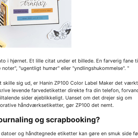
hjørnet. Et lille citat under et billede. En farverig fane ti
fe noter", "ugentligt humør" eller "yndlingshukommelse". "
at skille sig ud, er Hanin ZP100 Color Label Maker det værkt
rive levende farvedetiketter direkte fra din telefon, forvan
tiltalende sider øjeblikkeligt. Uanset om det drejer sig om
dekorative håndværksetiketter, gør ZP100 det nemt.
journaling og scrapbooking?
de datoer og håndtegnede etiketter kan gøre en smuk side fø