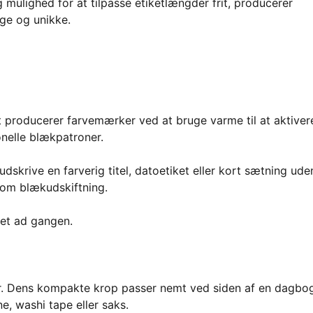
 mulighed for at tilpasse etiketlængder frit, producerer
lige og unikke.
t producerer farvemærker ved at bruge varme til at aktiver
onelle blækpatroner.
dskrive en farverig titel, datoetiket eller kort sætning ude
g om blækudskiftning.
iket ad gangen.
der. Dens kompakte krop passer nemt ved siden af en dagbo
, washi tape eller saks.