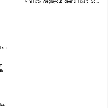
Mini Foto Væglayout Ideer & Tips til Soveværelse og Sovesal Dekoration
l en
øj,
dler
les