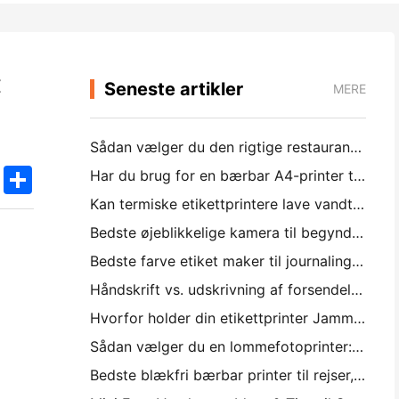
:
Seneste artikler
MERE
Sådan vælger du den rigtige restaurant software til din lille eller mellemstore restaurant
k
edIn
Twitter
Share
Har du brug for en bærbar A4-printer til lagerfakturaer? Hvad faktisk virker
Kan termiske etikettprintere lave vandtætte etiketter til små virksomhedsprodukter?
Bedste øjeblikkelige kamera til begyndere, der ikke ønsker at spilde papir
Bedste farve etiket maker til journaling og scrapbooking: føj mere farve til hver side
Håndskrift vs. udskrivning af forsendelsesetiketter: Tips til små virksomheder i 2026
Hvorfor holder din etikettprinter Jamming?
Sådan vælger du en lommefotoprinter: En komplet guide til journaling, rejser og iPhone-brugere
Bedste blækfri bærbar printer til rejser, skole og mobil arbejde: Hanin MT620 Pro anmeldelse