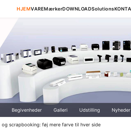
HJEM
VARE
Mærker
DOWNLOAD
Solutions
KONT
Begivenheder
Galleri
Udstilling
Nyheder
g og scrapbooking: føj mere farve til hver side