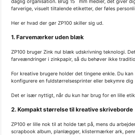
daglig organisation. Brug 15 mm medier, det giver dig
farverige, visuelt tiltalende etiketter, der føles person
Her er hvad der gør ZP100 skiller sig ud.
1. Farvemærker uden blæk
ZP100 bruger Zink nul blæk udskrivning teknologi. De
farveændringer i zinkpapir, så du behøver ikke traditi
For kreative brugere holder det tingene enkle. Du kan u
konfigurere en fuldstørrelsesprinter eller bekymre di
Det er især nyttigt, når du kun har brug for en lille et
2. Kompakt størrelse til kreative skriveborde
ZP100 er lille nok til at holde tæt på, mens du arbej
scrapbook album, planlægger, klistermærker ark, penne