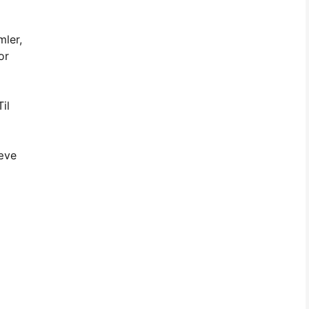
mler,
or
il
hæve