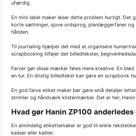
ufærdig.
En mini label maker løser dette problem hurtigt. Det gi
korte sætninger, sjove ordsprog, planlæggerfaner og s
hånden.
Til journaling hjælper det med at organisere humørtrac
scrapbooking tilføjer det billedtekster, begivenhedsda
Farver gør disse mærker føles mere kreative. En blød
en tur. En dristig billedtekst kan gøre en scrapbook h
En god farve etiket maker bør gøre små detaljer lettere
strimler og håndværk klistermærker. Det er her, Hanin
Hvad gør Hanin ZP100 anderledes 
En almindelig etikettemaker er god til enkle teksteti
kasser eller kabler.