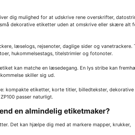
ver dig mulighed for at udskrive rene overskrifter, datostri
må dekorative etiketter uden at omskrive eller skære alt f
kere, læselogs, rejsenoter, daglige sider og vanetrackere. T
toer, hukommelsestags, titelstrimler og fotonoter.
 etiket kan matche en læsedegang. En lys stribe kan frem
ukommelse skiller sig ud.
: kompakte etiketter, korte titler, billedtekster, dekorative
 ZP100 passer naturligt.
end en almindelig etiketmaker?
ketter. Det kan hjælpe dig med at markere mapper, krukker,