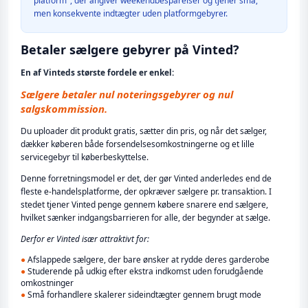
platform", der angiver weekendbesparelser og tjener små,
men konsekvente indtægter uden platformgebyrer.
Betaler sælgere gebyrer på Vinted?
En af Vinteds største fordele er enkel:
Sælgere betaler nul noteringsgebyrer og nul
salgskommission.
Du uploader dit produkt gratis, sætter din pris, og når det sælger,
dækker køberen både forsendelsesomkostningerne og et lille
servicegebyr til køberbeskyttelse.
Denne forretningsmodel er det, der gør Vinted anderledes end de
fleste e-handelsplatforme, der opkræver sælgere pr. transaktion. I
stedet tjener Vinted penge gennem købere snarere end sælgere,
hvilket sænker indgangsbarrieren for alle, der begynder at sælge.
Derfor er Vinted især attraktivt for:
●
Afslappede sælgere, der bare ønsker at rydde deres garderobe
●
Studerende på udkig efter ekstra indkomst uden forudgående
omkostninger
●
Små forhandlere skalerer sideindtægter gennem brugt mode