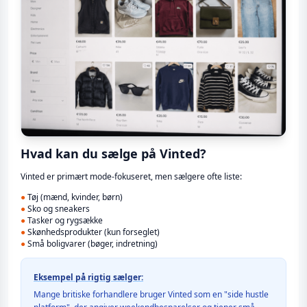
Hvad kan du sælge på Vinted?
Vinted er primært mode-fokuseret, men sælgere ofte liste:
●
Tøj (mænd, kvinder, børn)
●
Sko og sneakers
●
Tasker og rygsække
●
Skønhedsprodukter (kun forseglet)
●
Små boligvarer (bøger, indretning)
Eksempel på rigtig sælger:
Mange britiske forhandlere bruger Vinted som en "side hustle