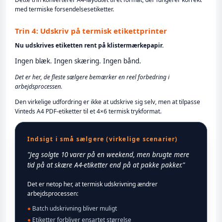
med termiske forsendelsesetiketter.
Trin 4: Udskriv på termisk etikettprinter
Nu udskrives etiketten rent på klistermærkepapir.
Ingen blæk. Ingen skæring. Ingen bånd.
Det er her, de fleste sælgere bemærker en reel forbedring i
arbejdsprocessen.
Den virkelige udfordring er ikke at udskrive sig selv, men at tilpasse
Vinteds A4 PDF-etiketter til et 4×6 termisk trykformat.
Indsigt i små sælgere (virkelige scenarier)
"Jeg solgte 10 varer på en weekend, men brugte mere
tid på at skære A4-etiketter end på at pakke pakker."
Det er netop her, at termisk udskrivning ændrer
arbejdsprocessen:
●
Batch udskrivning bliver muligt
●
Etiketter forbliver ensartet størrelse