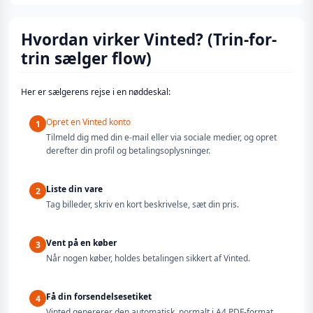
Hvordan virker Vinted? (Trin-for-
trin sælger flow)
Her er sælgerens rejse i en nøddeskal:
Opret en Vinted konto
1
Tilmeld dig med din e-mail eller via sociale medier, og opret
derefter din profil og betalingsoplysninger.
Liste din vare
2
Tag billeder, skriv en kort beskrivelse, sæt din pris.
Vent på en køber
3
Når nogen køber, holdes betalingen sikkert af Vinted.
Få din forsendelsesetiket
4
Vinted genererer den automatisk, normalt i A4 PDF-format.