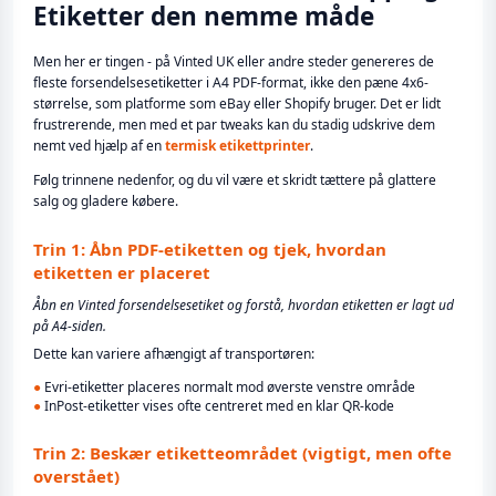
Etiketter den nemme måde
Men her er tingen - på Vinted UK eller andre steder genereres de
fleste forsendelsesetiketter i A4 PDF-format, ikke den pæne 4x6-
størrelse, som platforme som eBay eller Shopify bruger. Det er lidt
frustrerende, men med et par tweaks kan du stadig udskrive dem
nemt ved hjælp af en
termisk etikettprinter
.
Følg trinnene nedenfor, og du vil være et skridt tættere på glattere
salg og gladere købere.
Trin 1: Åbn PDF-etiketten og tjek, hvordan
etiketten er placeret
Åbn en Vinted forsendelsesetiket og forstå, hvordan etiketten er lagt ud
på A4-siden.
Dette kan variere afhængigt af transportøren:
●
Evri-etiketter placeres normalt mod øverste venstre område
●
InPost-etiketter vises ofte centreret med en klar QR-kode
Trin 2: Beskær etiketteområdet (vigtigt, men ofte
overstået)