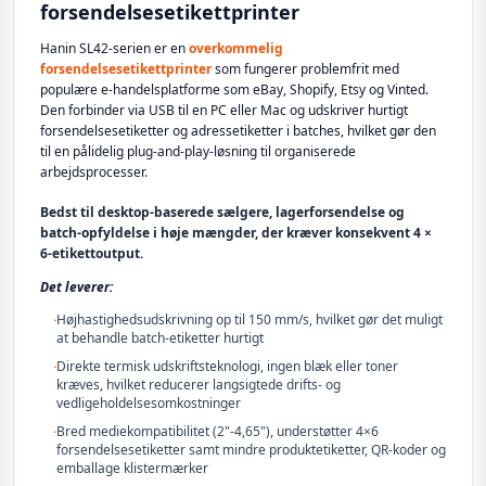
forsendelsesetikettprinter
Hanin SL42-serien er en
overkommelig
forsendelsesetikettprinter
som fungerer problemfrit med
populære e-handelsplatforme som eBay, Shopify, Etsy og Vinted.
Den forbinder via USB til en PC eller Mac og udskriver hurtigt
forsendelsesetiketter og adressetiketter i batches, hvilket gør den
til en pålidelig plug-and-play-løsning til organiserede
arbejdsprocesser.
Bedst til desktop-baserede sælgere, lagerforsendelse og
batch-opfyldelse i høje mængder, der kræver konsekvent 4 ×
6-etikettoutput.
Det leverer:
·
Højhastighedsudskrivning op til 150 mm/s, hvilket gør det muligt
at behandle batch-etiketter hurtigt
·
Direkte termisk udskriftsteknologi, ingen blæk eller toner
kræves, hvilket reducerer langsigtede drifts- og
vedligeholdelsesomkostninger
·
Bred mediekompatibilitet (2"-4,65"), understøtter 4×6
forsendelsesetiketter samt mindre produktetiketter, QR-koder og
emballage klistermærker