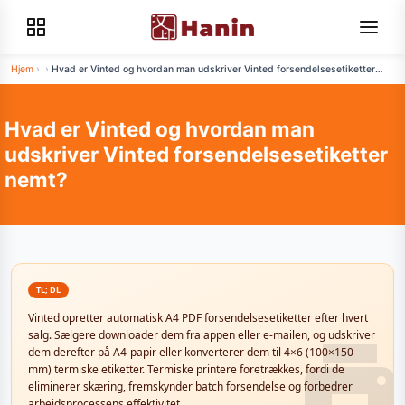
Hjem
›
›
Hvad er Vinted og hvordan man udskriver Vinted forsendelsesetiketter
nemt?
Hvad er Vinted og hvordan man
udskriver Vinted forsendelsesetiketter
nemt?
TL; DL
Vinted opretter automatisk A4 PDF forsendelsesetiketter efter hvert
salg. Sælgere downloader dem fra appen eller e-mailen, og udskriver
dem derefter på A4-papir eller konverterer dem til 4×6 (100×150
mm) termiske etiketter. Termiske printere foretrækkes, fordi de
eliminerer skæring, fremskynder batch forsendelse og forbedrer
arbejdsprocessens effektivitet.